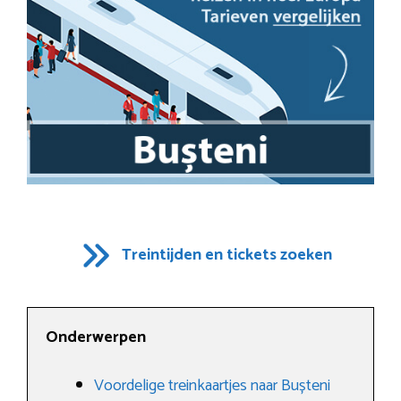
Treintijden en tickets zoeken
Onderwerpen
Voordelige treinkaartjes naar Bușteni