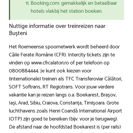
Booking.com: gemakkelijk en betaalbaar
hotels vlakbij het station boeken.
Nuttige informatie over treinreizen naar
Bușteni
Het Roemeense spoornetwerk wordt beheerd door
Căile Ferate Române (CFR). Intercity tickets zijn te
vinden op www.cfrcalatori.ro of per telefoon op
0800884444. Je kunt ook kiezen voor
(internationale) treinen als TFC Transferoviar Călători,
SOFT Softrans, RT Regiotrans. Voor jouw verdere
vakantie kan je reizen langs o.a. Boekarest, Brașov,
Iași, Arad, Sibiu, Craiova, Constanța, Timișoara. Grote
luchthavens zoals Henri Coandă International Airport
(OTP) zijn goed te bereiken (bijv. voor je terugweg).
De afstand naar de hoofdstad Boekarest is (per rails)