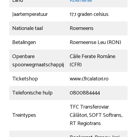
Land
Roemenië
Jaartemperatuur
17,1 graden celsius
Nationale taal
Roemeens
Betalingen
Roemeense Leu (RON)
Openbare
Căile Ferate Române
spoorwegmaatschappij
(CFR)
Ticketshop
www.cfrcalatori.ro
Telefonische hulp
0800884444
TFC Transferoviar
Treintypes
Călători, SOFT Softrans,
RT Regiotrans