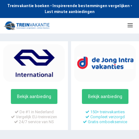
Ga
Treinvakantie boeken • Inspirerende bestemmingen vergelijken •
naar
Last minute aanbiedingen
de
Me
inhoud
Bekijk aanbieding
Bekijk aanbieding
De #1 in Nederland
150+ treinvakanties
Vergelijk EU-treinreizen
Compleet verzorgd
24/7 service van NS
Gratis omboekservice