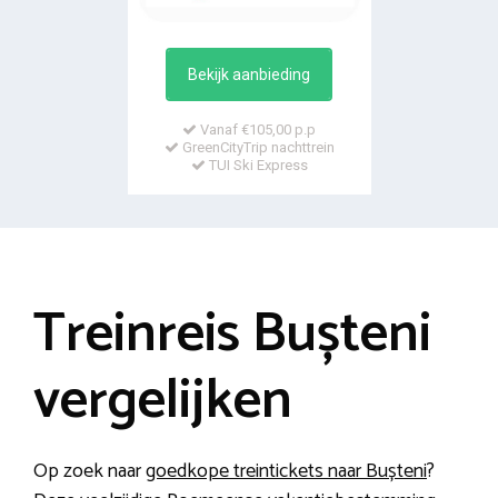
Bekijk aanbieding
Vanaf €105,00 p.p
GreenCityTrip nachttrein
TUI Ski Express
Treinreis Bușteni
vergelijken
Op zoek naar
goedkope treintickets naar Bușteni
?