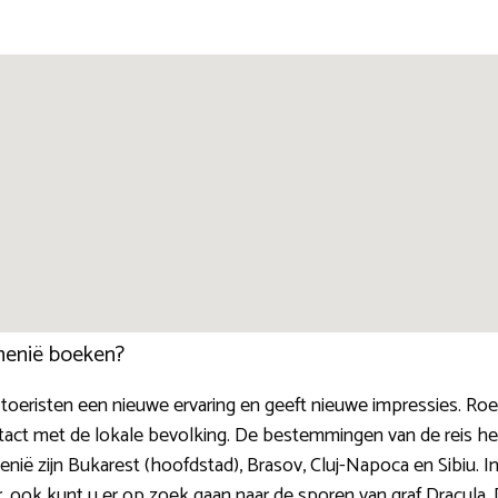
menië boeken?
toeristen een nieuwe ervaring en geeft nieuwe impressies. Roem
contact met de lokale bevolking. De bestemmingen van de reis h
 zijn Bukarest (hoofdstad), Brasov, Cluj-Napoca en Sibiu. In 
, ook kunt u er op zoek gaan naar de sporen van graf Dracula