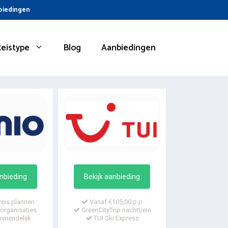
nbiedingen
Reistype
Blog
Aanbiedingen
anbieding
Bekijk aanbieding
reis plannen
Vanaf €105,00 p.p
organisaties
GreenCityTrip nachttrein
vriendelijk
TUI Ski Express