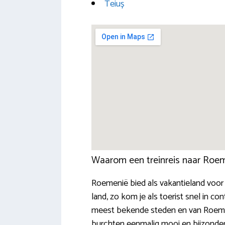
Teiuș
Waarom een treinreis naar Roe
Roemenië bied als vakantieland voor 
land, zo kom je als toerist snel in 
meest bekende steden en van Roemenië
burchten eenmalig mooi en bijzonder