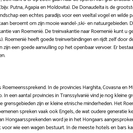
ijv. Putna, Agapia en Moldovita). De Donaudelta is de groots
ndschap een echtes paradijs voor een veeltal vogel en wilde p
aan beroemt om zijn mooie wandel-,ski- en natuurgebieden. Dat
kantie van Roemenië. De treinvakantie naar Roemenië kunt u ge
. Roemenië heeft goede treinverbindingen en rijdt zelf door 
en zijn een goede aanvulling op het openbaar vervoer. Er best
en.
is Roemeenssprekend. In de provincies Harghita, Covasna en Mu
n een aantal provincies in Transsylvanië vind je nog kleine 
 de grensgebieden zijn er kleine etnische minderheden. Het Roe
Roemenen spreken vaak ook Engels, de wat oudere generatie ke
van Hongaarssprekenden word je in het Hongaars aangesproke
t voor wie een wagen bestuurt. In de meeste hotels en bars kan 