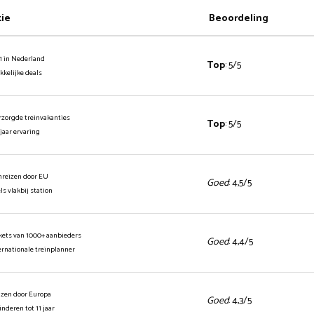
tie
Beoordeling
1 in Nederland
Top
: 5/5
ekkelijke deals
rzorgde treinvakanties
Top
: 5/5
 jaar ervaring
inreizen door EU
Goed
: 4,5/5
els vlakbij station
ickets van 1000+ aanbieders
Goed
: 4,4/5
ernationale treinplanner
izen door Europa
Goed
: 4,3/5
kinderen tot 11 jaar