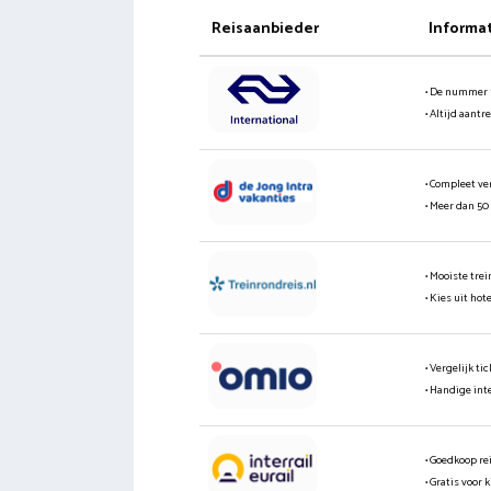
Reisaanbieder
Informa
• De nummer 
• Altijd aantr
• Compleet ve
• Meer dan 50
• Mooiste tre
• Kies uit hot
• Vergelijk t
• Handige int
• Goedkoop re
• Gratis voor 