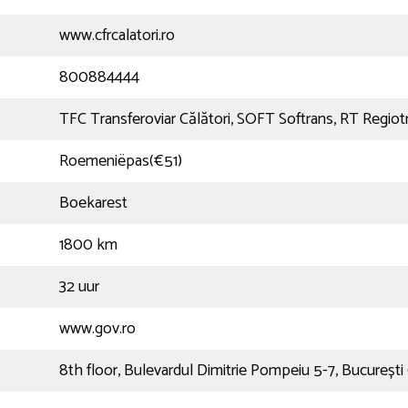
www.cfrcalatori.ro
800884444
TFC Transferoviar Călători, SOFT Softrans, RT Regiot
Roemeniëpas(€51)
Boekarest
1800 km
32 uur
www.gov.ro
8th floor, Bulevardul Dimitrie Pompeiu 5-7, Bucureșt