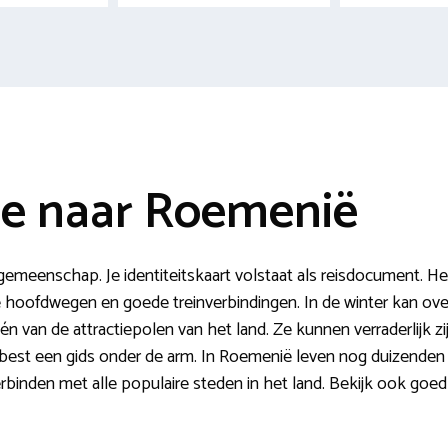
ie naar Roemenië
eenschap. Je identiteitskaart volstaat als reisdocument. Het
de hoofdwegen en goede treinverbindingen. In de winter kan o
n van de attractiepolen van het land. Ze kunnen verraderlijk zij
est een gids onder de arm. In Roemenië leven nog duizenden b
erbinden met alle populaire steden in het land. Bekijk ook goe