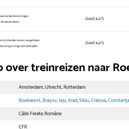
mooiste bestemmingen
Goed
: 4,2/5
n de beste deals
erschillende routes vergelijken
Goed
: 4,2/5
jzen en gunstige vertrektijden
o over treinreizen naar R
Amsterdam, Utrecht, Rotterdam
Boekarest
,
Brașov
,
Iași
,
Arad
,
Sibiu
,
Craiova
,
Constanț
Căile Ferate Române
CFR