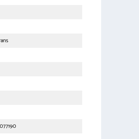
rans
i 077190