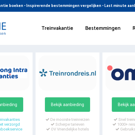
ntie boeken • Inspirerende bestemmingen vergelijken • Last minute aa
Treinvakantie
Bestemmingen
anbieding
Bekijk aanbieding
Bekijk a
invakanties
De mooiste treinreizen
Snel trein
t verzorgd
Scherpe tarieven
1000+ reis
mboekservice
OV Vriendelijke hotels
Gebruiks