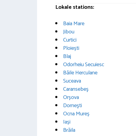
Lokale stations:
Baia Mare
Jibou
Curtici
Ploiești
Blaj
Odorheiu Secuiesc
Băile Herculane
Suceava
Caransebeş
Orșova
Dorneşti
Ocna Mureș
Iași
Brăila