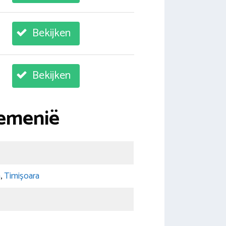
Bekijken
Bekijken
oemenië
a
,
Timișoara