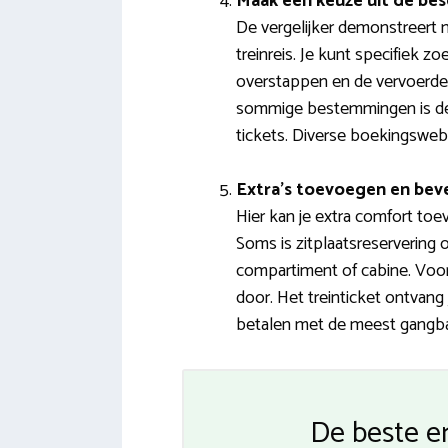
Maak een keuze uit de bes
De vergelijker demonstreert n
treinreis. Je kunt specifiek z
overstappen en de vervoerders
sommige bestemmingen is de b
tickets. Diverse boekingsweb
Extra’s toevoegen en bev
Hier kan je extra comfort toe
Soms is zitplaatsreservering 
compartiment of cabine. Voor
door. Het treinticket ontvang
betalen met de meest gangbar
De beste e