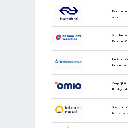
• De nummer 
• Altijd aantr
• Compleet ve
• Meer dan 50
• Mooiste tre
• Kies uit hot
• Vergelijk t
• Handige int
• Goedkoop re
• Gratis voor 