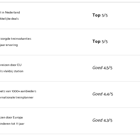
1 in Nederland
Top
: 5/5
ekkelijke deals
rzorgde treinvakanties
Top
: 5/5
 jaar ervaring
inreizen door EU
Goed
: 4,5/5
els vlakbij station
ickets van 1000+ aanbieders
Goed
: 4,4/5
ernationale treinplanner
izen door Europa
Goed
: 4,3/5
kinderen tot 11 jaar