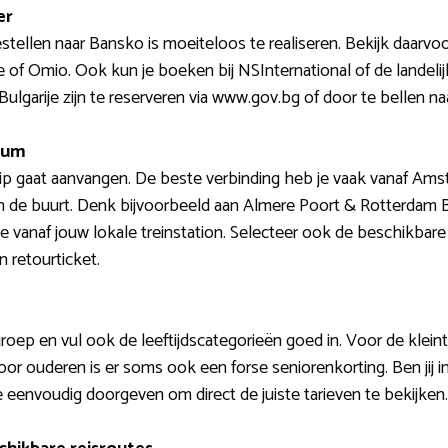
er
estellen naar Bansko is moeiteloos te realiseren. Bekijk daarv
ine of Omio. Ook kun je boeken bij NSInternational of de lande
n Bulgarije zijn te reserveren via www.gov.bg of door te bellen na
atum
rip gaat aanvangen. De beste verbinding heb je vaak vanaf Ams
in de buurt. Denk bijvoorbeeld aan Almere Poort & Rotterdam B
 vanaf jouw lokale treinstation. Selecteer ook de beschikbare
n retourticket.
roep en vul ook de leeftijdscategorieën goed in. Voor de klein
oor ouderen is er soms ook een forse seniorenkorting. Ben jij i
e eenvoudig doorgeven om direct de juiste tarieven te bekijken.