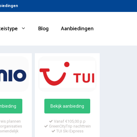
nbiedingen
Reistype
Blog
Aanbiedingen
anbieding
Bekijk aanbieding
reis plannen
Vanaf €105,00 p.p
organisaties
GreenCityTrip nachttrein
vriendelijk
TUI Ski Express