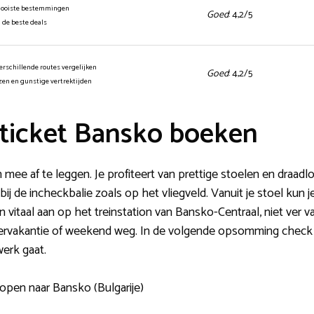
mooiste bestemmingen
Goed
: 4,2/5
n de beste deals
erschillende routes vergelijken
Goed
: 4,2/5
jzen en gunstige vertrektijden
ticket Bansko boeken
 mee af te leggen. Je profiteert van prettige stoelen en draadlo
ij de incheckbalie zoals op het vliegveld. Vanuit je stoel kun j
n vitaal aan op het treinstation van Bansko-Centraal, niet ver 
mervakantie of weekend weg. In de volgende opsomming check j
werk gaat.
kopen naar Bansko (Bulgarije)