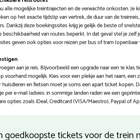
chikbare reisroutes
u alle mogelijke treintrajecten en de verwachte onkosten. Je 
oeken op het exacte tijdstip van vertrek, de duur van de treinrei
. Dankzij deze boekingssites krijg je gelijk de beste of snelst
eschikbaarheid van routes beperkt. In dat geval stel je zelf
sites geven ook opties voor reizen per bus of tram (openbaar 
estigen
voegen aan je reis. BIjvoorbeeld een upgrade naar een 1e klas t
op voorhand mogelijk. Kies voor een plekje aan het raam, een zi
 huisdieren en fietsen moet je soms een apart ticket kopen. 
 je per e-mail (advies: in sommige landen raden we een geprinte
e opties zoals iDeal, Creditcard (VISA/Maestro), Paypal of Ap
n goedkoopste tickets voor de trein 