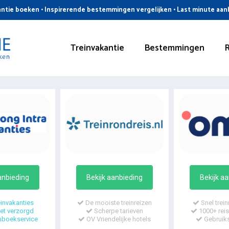
ntie boeken • Inspirerende bestemmingen vergelijken • Last minute aa
Treinvakantie
Bestemmingen
anbieding
Bekijk aanbieding
Bekijk a
invakanties
De mooiste treinreizen
Snel trein
t verzorgd
Scherpe tarieven
1000+ reis
mboekservice
OV Vriendelijke hotels
Gebruiks