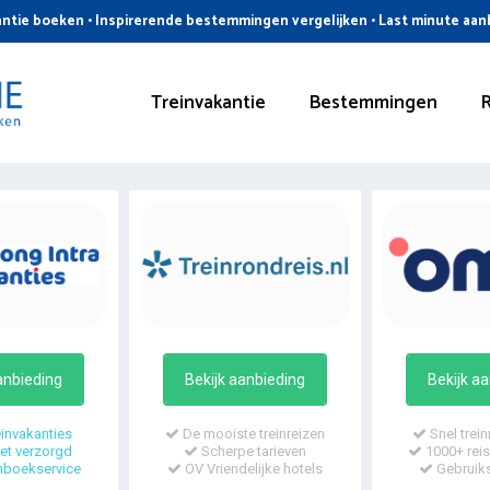
ntie boeken • Inspirerende bestemmingen vergelijken • Last minute aa
Treinvakantie
Bestemmingen
anbieding
Bekijk aanbieding
Bekijk a
invakanties
De mooiste treinreizen
Snel trein
t verzorgd
Scherpe tarieven
1000+ reis
mboekservice
OV Vriendelijke hotels
Gebruiks