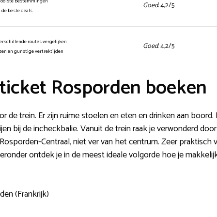
mooiste bestemmingen
Goed
: 4,2/5
n de beste deals
erschillende routes vergelijken
Goed
: 4,2/5
jzen en gunstige vertrektijden
ticket Rosporden boeken
de trein. Er zijn ruime stoelen en eten en drinken aan boord. E
ijen bij de incheckbalie. Vanuit de trein raak je verwonderd do
n Rosporden-Centraal, niet ver van het centrum. Zeer praktisc
t hieronder ontdek je in de meest ideale volgorde hoe je makkeli
den (Frankrijk)