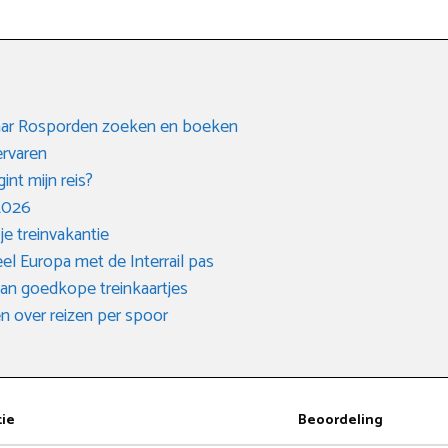
 naar Rosporden zoeken en boeken
ervaren
int mijn reis?
 2026
e treinvakantie
el Europa met de Interrail pas
van goedkope treinkaartjes
 over reizen per spoor
tie
Beoordeling