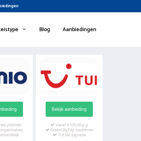
nbiedingen
Reistype
Blog
Aanbiedingen
anbieding
Bekijk aanbieding
reis plannen
Vanaf €105,00 p.p
organisaties
GreenCityTrip nachttrein
vriendelijk
TUI Ski Express