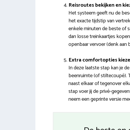
Reisroutes bekijken en ki
Het systeem geeft nu de besch
het exacte tijdstip van vertre
enkele minuten de beste of s
dan losse treinkaartjes kope
openbaar vervoer (denk aan b
Extra comfortopties kiez
In deze laatste stap kan je d
beenruimte (of stiltecoupé). 
naast elkaar of tegenover elk
stap voer jij de privé-gegeve
neem een geprinte versie mee)