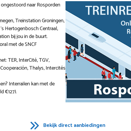
 je ongestoord naar Rosporden
ijmegen, Treinstation Groningen,
 ‘s Hertogenbosch Centraal,
ion bij jou in de buurt.
vooral met de SNCF
et: TER, InterCité, TGV,
Cooperación, Thalys, Intercités
ken? Interrailen kan met de
d €127).
Bekijk direct aanbiedingen