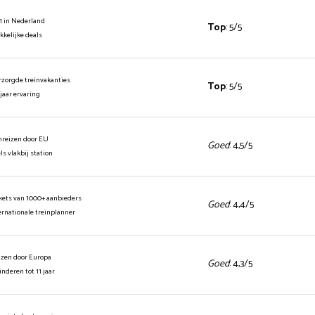
1 in Nederland
Top
: 5/5
ekkelijke deals
rzorgde treinvakanties
Top
: 5/5
 jaar ervaring
inreizen door EU
Goed
: 4,5/5
els vlakbij station
ickets van 1000+ aanbieders
Goed
: 4,4/5
ernationale treinplanner
izen door Europa
Goed
: 4,3/5
kinderen tot 11 jaar