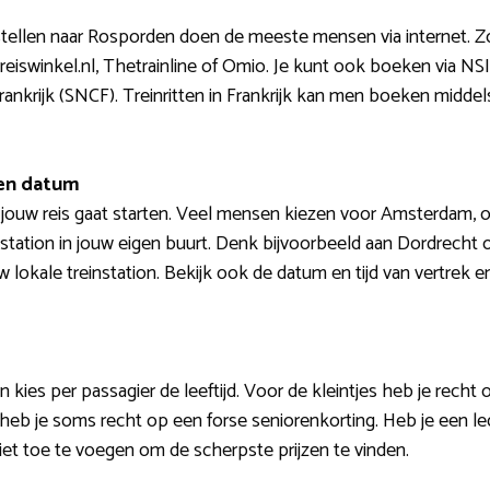
estellen naar Rosporden doen de meeste mensen via internet. Z
eiswinkel.nl, Thetrainline of Omio. Je kunt ook boeken via NSI
nkrijk (SNCF). Treinritten in Frankrijk kan men boeken middel
 en datum
 jouw reis gaat starten. Veel mensen kiezen voor Amsterdam, o
tation in jouw eigen buurt. Denk bijvoorbeeld aan Dordrecht o
w lokale treinstation. Bekijk ook de datum en tijd van vertrek e
kies per passagier de leeftijd. Voor de kleintjes heb je recht 
heb je soms recht op een forse seniorenkorting. Heb je een le
iet toe te voegen om de scherpste prijzen te vinden.