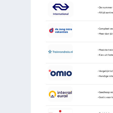
• De nummer 
• Altijd aantr
• Compleet ve
• Meer dan 50
• Mooiste tre
• Kies uit hot
• Vergelijk t
• Handige int
• Goedkoop re
• Gratis voor 