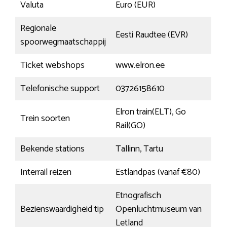
Valuta
Euro (EUR)
Regionale
Eesti Raudtee (EVR)
spoorwegmaatschappij
Ticket webshops
www.elron.ee
Telefonische support
03726158610
Elron train(ELT), Go
Trein soorten
Rail(GO)
Bekende stations
Tallinn, Tartu
Interrail reizen
Estlandpas (vanaf €80)
Etnografisch
Bezienswaardigheid tip
Openluchtmuseum van
Letland