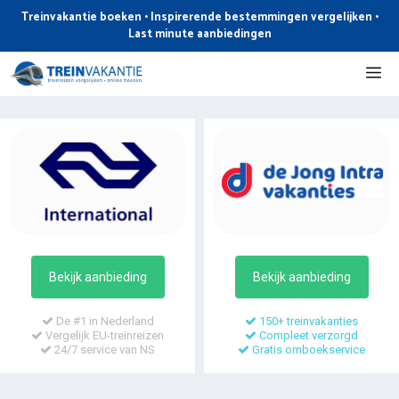
Ga
Treinvakantie boeken • Inspirerende bestemmingen vergelijken •
naar
Last minute aanbiedingen
de
Me
inhoud
Bekijk aanbieding
Bekijk aanbieding
De #1 in Nederland
150+ treinvakanties
Vergelijk EU-treinreizen
Compleet verzorgd
24/7 service van NS
Gratis omboekservice