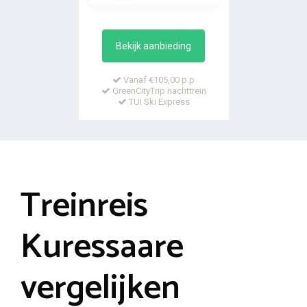
Bekijk aanbieding
Vanaf €105,00 p.p
GreenCityTrip nachttrein
TUI Ski Express
Treinreis
Kuressaare
vergelijken