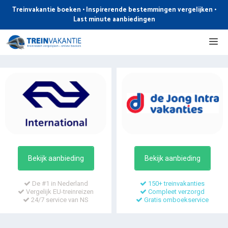
Ga
Treinvakantie boeken • Inspirerende bestemmingen vergelijken •
naar
Last minute aanbiedingen
de
Me
inhoud
Bekijk aanbieding
Bekijk aanbieding
De #1 in Nederland
150+ treinvakanties
Vergelijk EU-treinreizen
Compleet verzorgd
24/7 service van NS
Gratis omboekservice