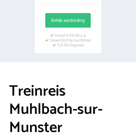
Bekijk aanbieding
Vanaf €105,00 p.p
GreenCityTrip nachttrein
TUI Ski Express
Treinreis
Muhlbach-sur-
Munster