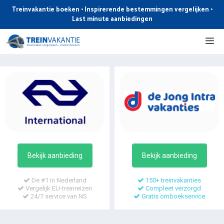
Ga
Treinvakantie boeken • Inspirerende bestemmingen vergelijken •
naar
Last minute aanbiedingen
de
Me
inhoud
Bekijk aanbieding
Bekijk aanbieding
De #1 in Nederland
150+ treinvakanties
Vergelijk EU-treinreizen
Compleet verzorgd
24/7 service van NS
Gratis omboekservice