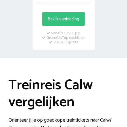
Bekijk aanbieding
Vanaf €105,00 p.p
GreenCityTrip nachttrein
TUI Ski Express
Treinreis Calw
vergelijken
Oriënteer jij je op
goedkope treintickets naar Calw
?