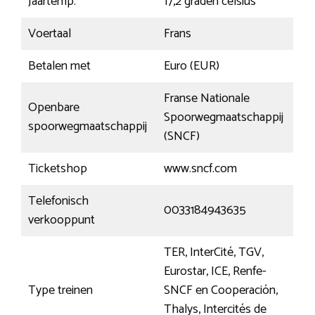
Jaartemp.
17,2 graden celsius
Voertaal
Frans
Betalen met
Euro (EUR)
Franse Nationale
Openbare
Spoorwegmaatschappij
spoorwegmaatschappij
(SNCF)
Ticketshop
www.sncf.com
Telefonisch
0033184943635
verkooppunt
TER, InterCité, TGV,
Eurostar, ICE, Renfe-
Type treinen
SNCF en Cooperación,
Thalys, Intercités de