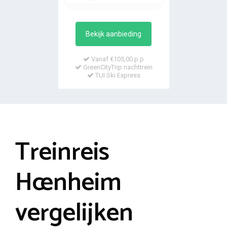
Bekijk aanbieding
Vanaf €105,00 p.p
GreenCityTrip nachttrein
TUI Ski Express
Treinreis
Hœnheim
vergelijken