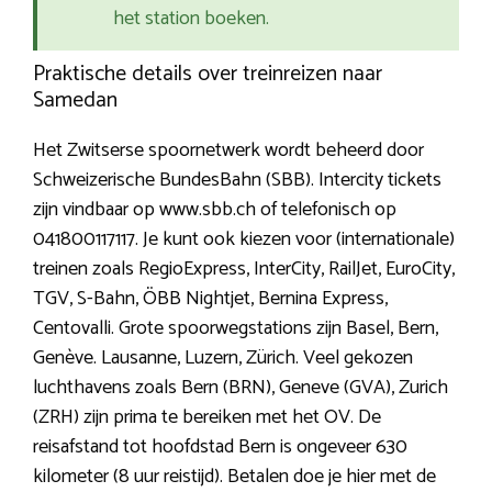
het station boeken.
Praktische details over treinreizen naar
Samedan
Het Zwitserse spoornetwerk wordt beheerd door
Schweizerische BundesBahn (SBB). Intercity tickets
zijn vindbaar op www.sbb.ch of telefonisch op
041800117117. Je kunt ook kiezen voor (internationale)
treinen zoals RegioExpress, InterCity, RailJet, EuroCity,
TGV, S-Bahn, ÖBB Nightjet, Bernina Express,
Centovalli. Grote spoorwegstations zijn Basel, Bern,
Genève. Lausanne, Luzern, Zürich. Veel gekozen
luchthavens zoals Bern (BRN), Geneve (GVA), Zurich
(ZRH) zijn prima te bereiken met het OV. De
reisafstand tot hoofdstad Bern is ongeveer 630
kilometer (8 uur reistijd). Betalen doe je hier met de