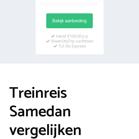
Bekijk aanbieding
Vanaf €105,00 p.p
GreenCityTrip nachttrein
TUI Ski Express
Treinreis
Samedan
vergelijken