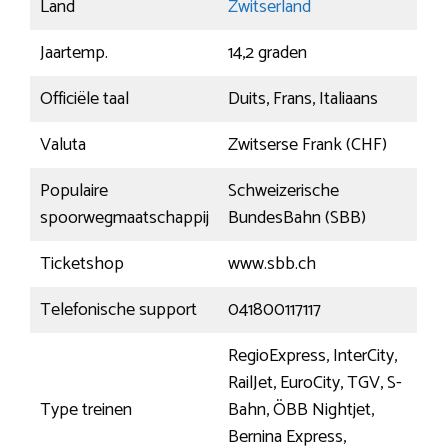
Land
Zwitserland
Jaartemp.
14,2 graden
Officiële taal
Duits, Frans, Italiaans
Valuta
Zwitserse Frank (CHF)
Populaire
Schweizerische
spoorwegmaatschappij
BundesBahn (SBB)
Ticketshop
www.sbb.ch
Telefonische support
041800117117
RegioExpress, InterCity,
RailJet, EuroCity, TGV, S-
Type treinen
Bahn, ÖBB Nightjet,
Bernina Express,