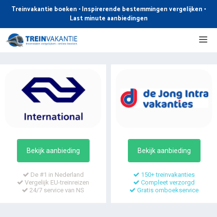
Ga
Treinvakantie boeken • Inspirerende bestemmingen vergelijken •
naar
Last minute aanbiedingen
de
Me
inhoud
Bekijk aanbieding
Bekijk aanbieding
De #1 in Nederland
150+ treinvakanties
Vergelijk EU-treinreizen
Compleet verzorgd
24/7 service van NS
Gratis omboekservice