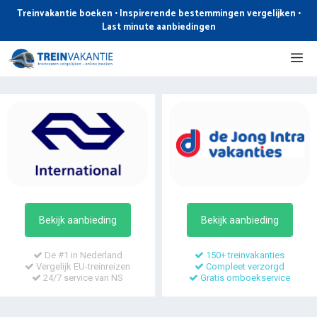
Ga
Treinvakantie boeken • Inspirerende bestemmingen vergelijken •
naar
Last minute aanbiedingen
de
Me
inhoud
Bekijk aanbieding
Bekijk aanbieding
De #1 in Nederland
150+ treinvakanties
Vergelijk EU-treinreizen
Compleet verzorgd
24/7 service van NS
Gratis omboekservice