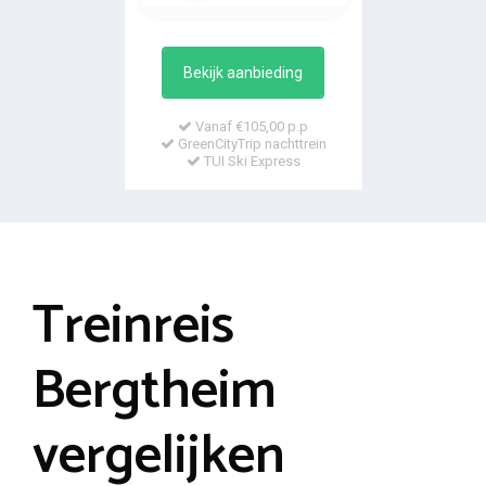
Bekijk aanbieding
Vanaf €105,00 p.p
GreenCityTrip nachttrein
TUI Ski Express
Treinreis
Bergtheim
vergelijken