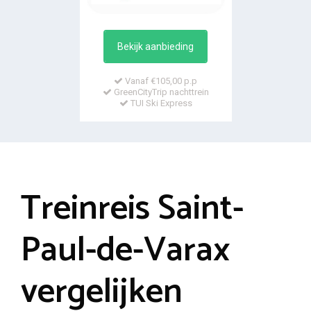
Bekijk aanbieding
Vanaf €105,00 p.p
GreenCityTrip nachttrein
TUI Ski Express
Treinreis Saint-
Paul-de-Varax
vergelijken