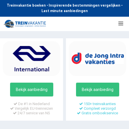
Ga
Treinvakantie boeken • Inspirerende bestemmingen vergelijken •
naar
Last minute aanbiedingen
de
Me
inhoud
Bekijk aanbieding
Bekijk aanbieding
De #1 in Nederland
150+ treinvakanties
Vergelijk EU-treinreizen
Compleet verzorgd
24/7 service van NS
Gratis omboekservice