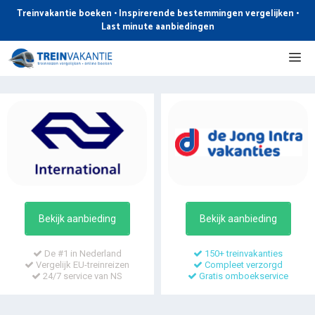
Ga
Treinvakantie boeken • Inspirerende bestemmingen vergelijken •
naar
Last minute aanbiedingen
de
Me
inhoud
Bekijk aanbieding
Bekijk aanbieding
De #1 in Nederland
150+ treinvakanties
Vergelijk EU-treinreizen
Compleet verzorgd
24/7 service van NS
Gratis omboekservice