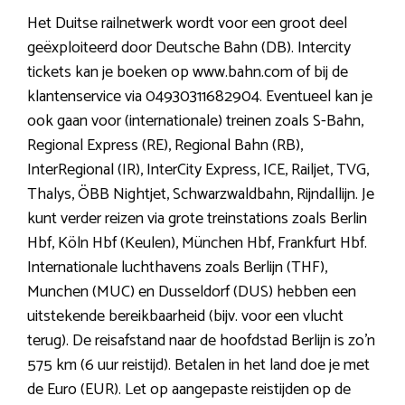
Het Duitse railnetwerk wordt voor een groot deel
geëxploiteerd door Deutsche Bahn (DB). Intercity
tickets kan je boeken op www.bahn.com of bij de
klantenservice via 04930311682904. Eventueel kan je
ook gaan voor (internationale) treinen zoals S-Bahn,
Regional Express (RE), Regional Bahn (RB),
InterRegional (IR), InterCity Express, ICE, Railjet, TVG,
Thalys, ÖBB Nightjet, Schwarzwaldbahn, Rijndallijn. Je
kunt verder reizen via grote treinstations zoals Berlin
Hbf, Köln Hbf (Keulen), München Hbf, Frankfurt Hbf.
Internationale luchthavens zoals Berlijn (THF),
Munchen (MUC) en Dusseldorf (DUS) hebben een
uitstekende bereikbaarheid (bijv. voor een vlucht
terug). De reisafstand naar de hoofdstad Berlijn is zo’n
575 km (6 uur reistijd). Betalen in het land doe je met
de Euro (EUR). Let op aangepaste reistijden op de