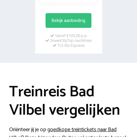
Bekijk aanbieding
Vanaf €105,00 p.p
GreenCityTrip nachttrein
TUI Ski Express
Treinreis Bad
Vilbel vergelijken
Oriënteer jij je op
goedkope treintickets naar Bad