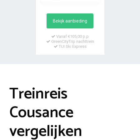
Bekijk aanbieding
Vanaf €105,00 p.p
GreenCityTrip nachttrein
TUI Ski Express
Treinreis
Cousance
vergelijken