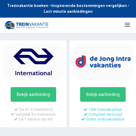
Ga
Treinvakantie boeken • Inspirerende bestemmingen vergelijken •
naar
Last minute aanbiedingen
de
Me
inhoud
Bekijk aanbieding
Bekijk aanbieding
De #1 in Nederland
150+ treinvakanties
Vergelijk EU-treinreizen
Compleet verzorgd
24/7 service van NS
Gratis omboekservice