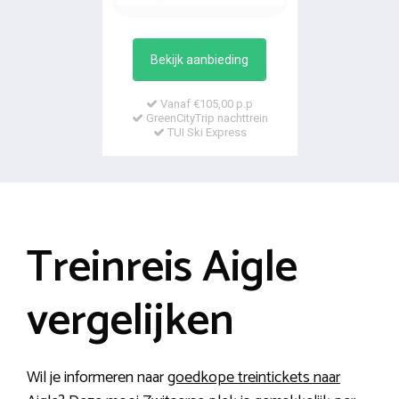
Bekijk aanbieding
Vanaf €105,00 p.p
GreenCityTrip nachttrein
TUI Ski Express
Treinreis Aigle
vergelijken
Wil je informeren naar
goedkope treintickets naar