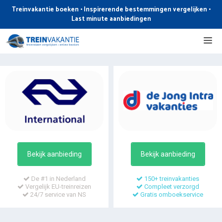
Ga
Treinvakantie boeken • Inspirerende bestemmingen vergelijken •
naar
Last minute aanbiedingen
de
Me
inhoud
Bekijk aanbieding
Bekijk aanbieding
De #1 in Nederland
150+ treinvakanties
Vergelijk EU-treinreizen
Compleet verzorgd
24/7 service van NS
Gratis omboekservice