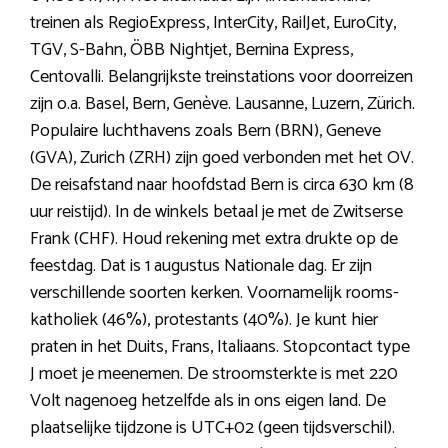
treinen als RegioExpress, InterCity, RailJet, EuroCity,
TGV, S-Bahn, ÖBB Nightjet, Bernina Express,
Centovalli. Belangrijkste treinstations voor doorreizen
zijn o.a. Basel, Bern, Genève. Lausanne, Luzern, Zürich.
Populaire luchthavens zoals Bern (BRN), Geneve
(GVA), Zurich (ZRH) zijn goed verbonden met het OV.
De reisafstand naar hoofdstad Bern is circa 630 km (8
uur reistijd). In de winkels betaal je met de Zwitserse
Frank (CHF). Houd rekening met extra drukte op de
feestdag. Dat is 1 augustus Nationale dag. Er zijn
verschillende soorten kerken. Voornamelijk rooms-
katholiek (46%), protestants (40%). Je kunt hier
praten in het Duits, Frans, Italiaans. Stopcontact type
J moet je meenemen. De stroomsterkte is met 220
Volt nagenoeg hetzelfde als in ons eigen land. De
plaatselijke tijdzone is UTC+02 (geen tijdsverschil).