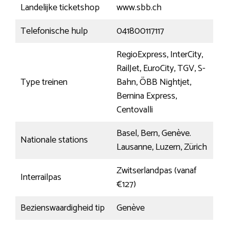
Landelijke ticketshop
www.sbb.ch
Telefonische hulp
041800117117
RegioExpress, InterCity,
RailJet, EuroCity, TGV, S-
Type treinen
Bahn, ÖBB Nightjet,
Bernina Express,
Centovalli
Basel, Bern, Genève.
Nationale stations
Lausanne, Luzern, Zürich
Zwitserlandpas (vanaf
Interrailpas
€127)
Bezienswaardigheid tip
Genève