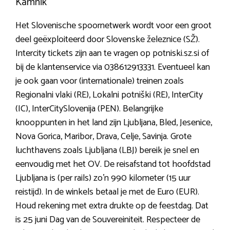
Kamnik
Het Slovenische spoornetwerk wordt voor een groot
deel geëxploiteerd door Slovenske železnice (SŽ).
Intercity tickets zijn aan te vragen op potniski.sz.si of
bij de klantenservice via 038612913331. Eventueel kan
je ook gaan voor (internationale) treinen zoals
Regionalni vlaki (RE), Lokalni potniški (RE), InterCity
(IC), InterCitySlovenija (PEN). Belangrijke
knooppunten in het land zijn Ljubljana, Bled, Jesenice,
Nova Gorica, Maribor, Drava, Celje, Savinja. Grote
luchthavens zoals Ljubljana (LBJ) bereik je snel en
eenvoudig met het OV. De reisafstand tot hoofdstad
Ljubljana is (per rails) zo’n 990 kilometer (15 uur
reistijd). In de winkels betaal je met de Euro (EUR).
Houd rekening met extra drukte op de feestdag. Dat
is 25 juni Dag van de Souvereiniteit. Respecteer de