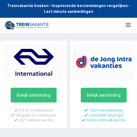
Ga
Treinvakantie boeken • Inspirerende bestemmingen vergelijken •
naar
Last minute aanbiedingen
de
Me
inhoud
Bekijk aanbieding
Bekijk aanbieding
De #1 in Nederland
150+ treinvakanties
Vergelijk EU-treinreizen
Compleet verzorgd
24/7 service van NS
Gratis omboekservice