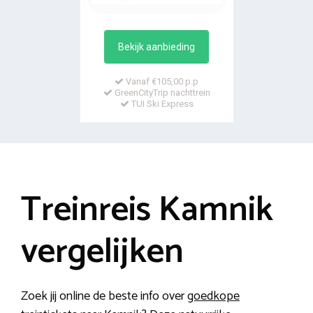
Bekijk aanbieding
Vanaf €105,00 p.p
GreenCityTrip nachttrein
TUI Ski Express
Treinreis Kamnik
vergelijken
Zoek jij online de beste info over
goedkope