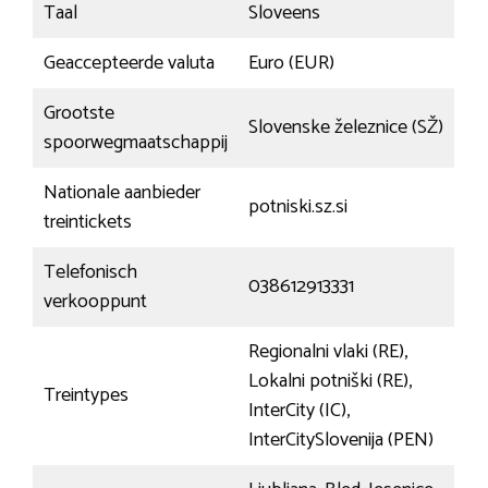
Taal
Sloveens
Geaccepteerde valuta
Euro (EUR)
Grootste
Slovenske železnice (SŽ)
spoorwegmaatschappij
Nationale aanbieder
potniski.sz.si
treintickets
Telefonisch
038612913331
verkooppunt
Regionalni vlaki (RE),
Lokalni potniški (RE),
Treintypes
InterCity (IC),
InterCitySlovenija (PEN)