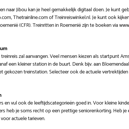
llen naar Jibou kan je heel gemakkelijk digitaal doen. Je kunt g
om, Thetrainline.com of Treinreiswinkel.nl. Je kunt ook kijken 
menië (CFR). Treinritten in Roemenië zijn te boeken via www.
atum
 treinreis zal aanvangen. Veel mensen kiezen als startpunt Ams
anaf een kleiner station in de buurt. Denk bijv. aan Bloemendaal
et gekozen treinstation. Selecteer ook de actuele vertrektijden
n
rs en vul ook de leeftijdscategorieën goed in. Voor kleine kin
rs heb je soms recht op een prettige seniorenkorting. Heb je 
 voor actuele tarieven.