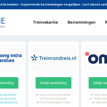
ntie boeken • Inspirerende bestemmingen vergelijken • Last minute aa
Treinvakantie
Bestemmingen
anbieding
Bekijk aanbieding
Bekijk a
invakanties
De mooiste treinreizen
Snel trein
t verzorgd
Scherpe tarieven
1000+ reis
mboekservice
OV Vriendelijke hotels
Gebruiks