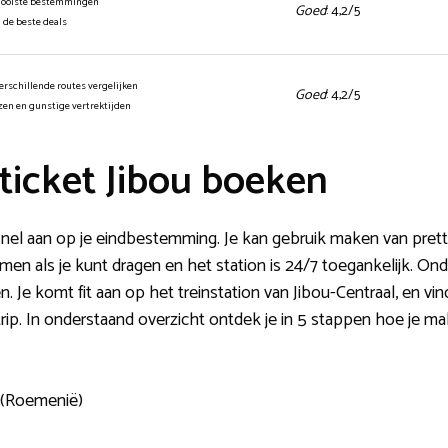
mooiste bestemmingen
Goed
: 4,2/5
n de beste deals
erschillende routes vergelijken
Goed
: 4,2/5
jzen en gunstige vertrektijden
ticket Jibou boeken
snel aan op je eindbestemming. Je kan gebruik maken van prett
en als je kunt dragen en het station is 24/7 toegankelijk. On
 Je komt fit aan op het treinstation van Jibou-Centraal, en vin
ip. In onderstaand overzicht ontdek je in 5 stappen hoe je ma
u (Roemenië)