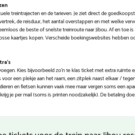
ezen
ele treintrajecten en de tarieven. Je ziet direct de goedkoopste
 vertrek, de reisduur, het aantal overstappen en met welke vervo
emloos de beste of snelste treinroute naar Jibou. Af en toe is
osse kaartjes kopen. Verscheide boekingswebsites hebben ook
tra’s
evoegen. Kies bijvoorbeeld zo’n 1e klas ticket met extra ruimte 
es voor een plekje aan het raam, een zitplek naast elkaar / tege
ieren en fietsen kunnen vaak mee maar vergen soms een apart ti
krijg je per mail (soms is printen noodzakelijk). De betaling do