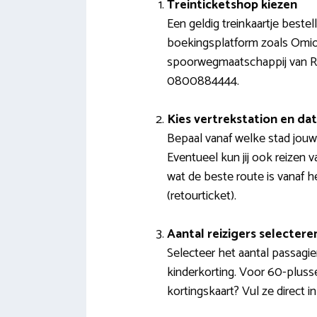
Treinticketshop kiezen
Een geldig treinkaartje beste
boekingsplatform zoals Omio.c
spoorwegmaatschappij van Roe
0800884444.
Kies vertrekstation en d
Bepaal vanaf welke stad jouw
Eventueel kun jij ook reizen v
wat de beste route is vanaf h
(retourticket).
Aantal reizigers selectere
Selecteer het aantal passagie
kinderkorting. Voor 60-plusse
kortingskaart? Vul ze direct in