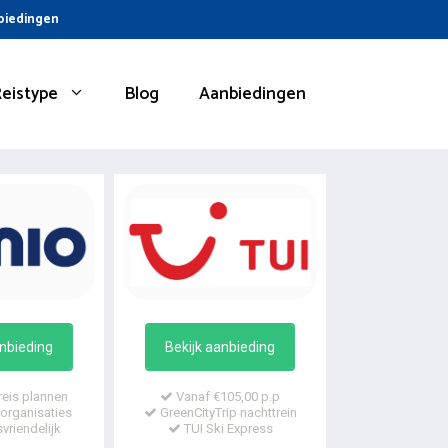
nbiedingen
Reistype
Blog
Aanbiedingen
anbieding
Bekijk aanbieding
reis plannen
Vanaf €105,00 p.p
organisaties
GreenCityTrip nachttrein
vriendelijk
TUI Ski Express