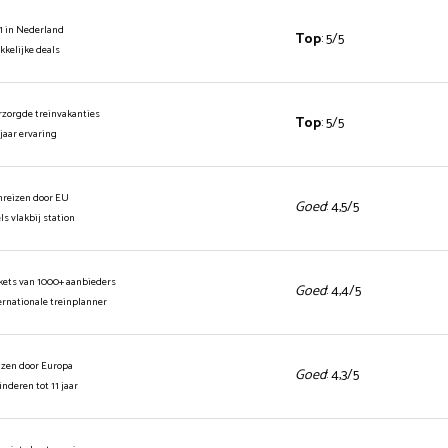
1 in Nederland
Top
: 5/5
ekkelijke deals
rzorgde treinvakanties
Top
: 5/5
 jaar ervaring
inreizen door EU
Goed
: 4,5/5
els vlakbij station
ickets van 1000+ aanbieders
Goed
: 4,4/5
ernationale treinplanner
izen door Europa
Goed
: 4,3/5
kinderen tot 11 jaar