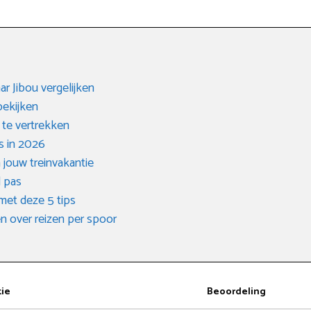
ar Jibou vergelijken
bekijken
 te vertrekken
s in 2026
 jouw treinvakantie
l pas
met deze 5 tips
 over reizen per spoor
tie
Beoordeling