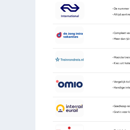
• De nummer 
• Altijd aantr
• Compleet ve
• Meer dan 50
• Mooiste tre
• Kies uit hot
• Vergelijk t
• Handige int
• Goedkoop re
• Gratis voor 