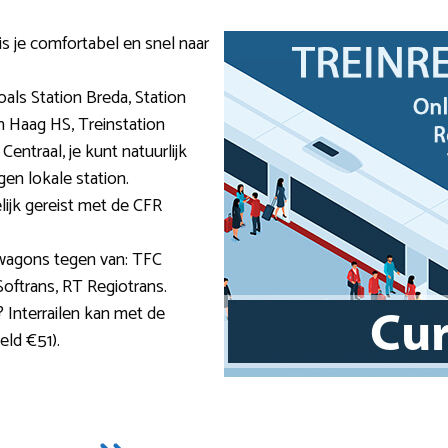
is je comfortabel en snel naar
zoals Station Breda, Station
n Haag HS, Treinstation
entraal, je kunt natuurlijk
en lokale station.
ijk gereist met de CFR
wagons tegen van: TFC
Softrans, RT Regiotrans.
 Interrailen kan met de
ld €51).