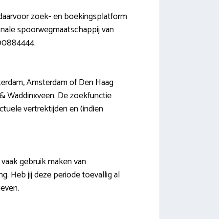
k daarvoor zoek- en boekingsplatform
tionale spoorwegmaatschappij van
800884444.
Rotterdam, Amsterdam of Den Haag
rk & Waddinxveen. De zoekfunctie
tuele vertrektijden en (indien
je vaak gebruik maken van
 Heb jij deze periode toevallig al
ieven.