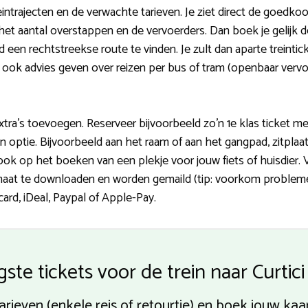
intrajecten en de verwachte tarieven. Je ziet direct de goedkoo
 het aantal overstappen en de vervoerders. Dan boek je gelijk d
altijd een rechtstreekse route te vinden. Je zult dan aparte trei
 ook advies geven over reizen per bus of tram (openbaar vervo
xtra’s toevoegen. Reserveer bijvoorbeeld zo’n 1e klas ticket met
en optie. Bijvoorbeeld aan het raam of aan het gangpad, zitplaa
ook op het boeken van een plekje voor jouw fiets of huisdier.
formaat te downloaden en worden gemaild (tip: voorkom proble
ard, iDeal, Paypal of Apple-Pay.
ste tickets voor de trein naar Curtic
arieven (enkele reis of retourtje) en boek jouw kaar