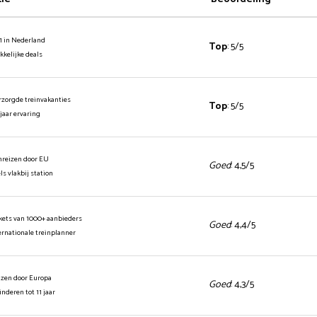
1 in Nederland
Top
: 5/5
ekkelijke deals
rzorgde treinvakanties
Top
: 5/5
 jaar ervaring
inreizen door EU
Goed
: 4,5/5
els vlakbij station
ickets van 1000+ aanbieders
Goed
: 4,4/5
ernationale treinplanner
izen door Europa
Goed
: 4,3/5
kinderen tot 11 jaar