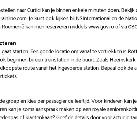
stellen naar Curtici kan je binnen enkele minuten doen. Bekij
trainline.com. Je kunt ook kijken bij NSInternational en de Na
 in Roemenië kan men reserveren middels www.gov.ro of via 0
ecteren
is gaat starten. Een goede locatie om vanaf te vertrekken is 
 ook beginnen bij een treinstation in de buurt. Zoals Heemske
dkoopste route vanaf het ingevoerde station. Bepaal ook de ac
ticket).
e groep en kies per passagier de leeftijd. Voor kinderen kan 
en kan je soms aanspraak maken op een royale seniorenkorting.
ledenpas of klantenkaart? Geef de details door voor actuele tar