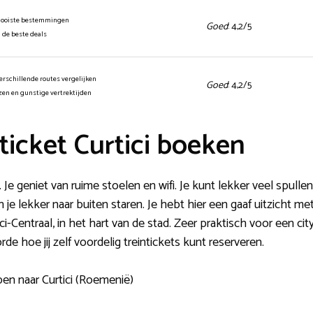
mooiste bestemmingen
Goed
: 4,2/5
n de beste deals
erschillende routes vergelijken
Goed
: 4,2/5
jzen en gunstige vertrektijden
icket Curtici boeken
. Je geniet van ruime stoelen en wifi. Je kunt lekker veel spull
an je lekker naar buiten staren. Je hebt hier een gaaf uitzicht 
ici-Centraal, in het hart van de stad. Zeer praktisch voor een c
rde hoe jij zelf voordelig treintickets kunt reserveren.
en naar Curtici (Roemenië)