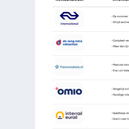
• De nummer 
• Altijd aantr
• Compleet ve
• Meer dan 50
• Mooiste tre
• Kies uit hot
• Vergelijk t
• Handige int
• Goedkoop re
• Gratis voor 