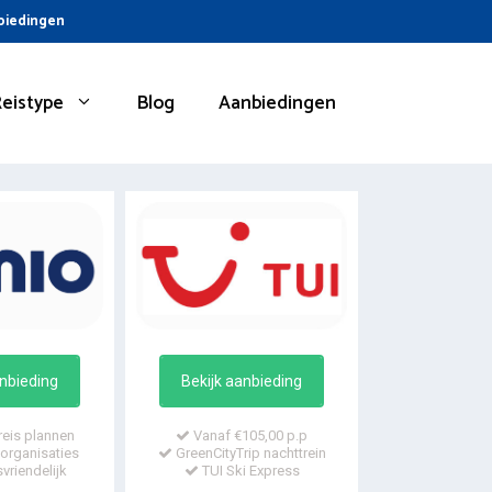
nbiedingen
Reistype
Blog
Aanbiedingen
anbieding
Bekijk aanbieding
reis plannen
Vanaf €105,00 p.p
organisaties
GreenCityTrip nachttrein
vriendelijk
TUI Ski Express