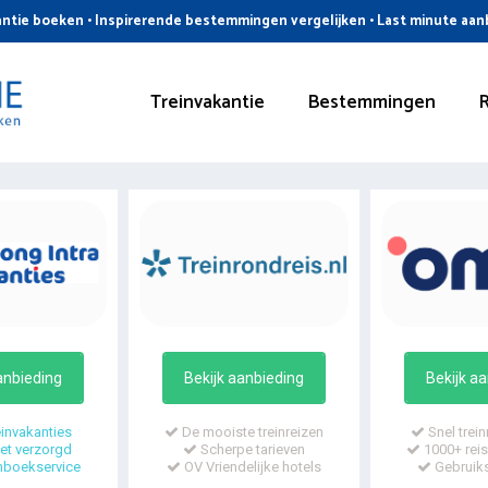
ntie boeken • Inspirerende bestemmingen vergelijken • Last minute aa
Treinvakantie
Bestemmingen
anbieding
Bekijk aanbieding
Bekijk a
invakanties
De mooiste treinreizen
Snel trein
t verzorgd
Scherpe tarieven
1000+ reis
mboekservice
OV Vriendelijke hotels
Gebruiks