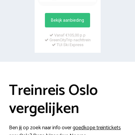
Bekijk aanbieding
Vanaf €105,00 p.p
GreenCityTrip nachttrein
TUI Ski Express
Treinreis Oslo
vergelijken
Ben jij op zoek naar info over
goedkope treintickets