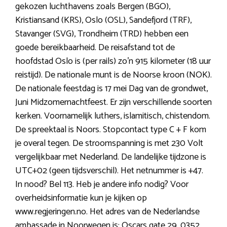
gekozen luchthavens zoals Bergen (BGO),
Kristiansand (KRS), Oslo (OSL), Sandefjord (TRF),
Stavanger (SVG), Trondheim (TRD) hebben een
goede bereikbaarheid. De reisafstand tot de
hoofdstad Oslo is (per rails) zo’n 915 kilometer (18 uur
reistijd). De nationale munt is de Noorse kroon (NOK).
De nationale feestdag is 17 mei Dag van de grondwet,
Juni Midzomernachtfeest. Er zijn verschillende soorten
kerken. Voornamelijk luthers, islamitisch, chistendom.
De spreektaal is Noors. Stopcontact type C + F kom
je overal tegen. De stroomspanning is met 230 Volt
vergelijkbaar met Nederland. De landelijke tijdzone is
UTC+02 (geen tijdsverschil). Het netnummer is +47.
In nood? Bel 113. Heb je andere info nodig? Voor
overheidsinformatie kun je kijken op
www.regjeringen.no. Het adres van de Nederlandse
ambassade in Noorwegen is: Oscars gate 29, 0352,