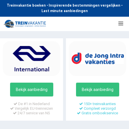
Ga
Treinvakantie boeken • Inspirerende bestemmingen vergelijken •
naar
Last minute aanbiedingen
de
Me
inhoud
Bekijk aanbieding
Bekijk aanbieding
De #1 in Nederland
150+ treinvakanties
Vergelijk EU-treinreizen
Compleet verzorgd
24/7 service van NS
Gratis omboekservice