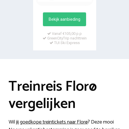
Bekijk aanbieding
Vanaf €105,00 p.p
GreenCityTrip nachttrein
TUI Ski Express
Treinreis Florø
vergelijken
Wil jij
goedkope treintickets naar Florø
? Deze mooi