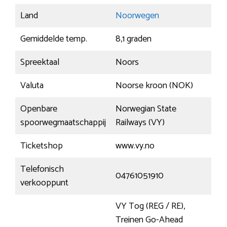
Land
Noorwegen
Gemiddelde temp.
8,1 graden
Spreektaal
Noors
Valuta
Noorse kroon (NOK)
Openbare
Norwegian State
spoorwegmaatschappij
Railways (VY)
Ticketshop
www.vy.no
Telefonisch
04761051910
verkooppunt
VY Tog (REG / RE),
Treinen Go-Ahead