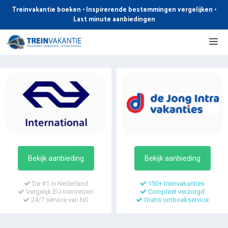
Ga
Treinvakantie boeken • Inspirerende bestemmingen vergelijken •
naar
Last minute aanbiedingen
de
Me
inhoud
Bekijk aanbieding
Bekijk aanbieding
De #1 in Nederland
150+ treinvakanties
Vergelijk EU-treinreizen
Compleet verzorgd
24/7 service van NS
Gratis omboekservice