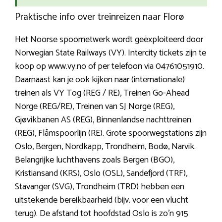
Praktische info over treinreizen naar Florø
Het Noorse spoornetwerk wordt geëxploiteerd door
Norwegian State Railways (VY). Intercity tickets zijn te
koop op www.vy.no of per telefoon via 04761051910.
Daarnaast kan je ook kijken naar (internationale)
treinen als VY Tog (REG / RE), Treinen Go-Ahead
Norge (REG/RE), Treinen van SJ Norge (REG),
Gjøvikbanen AS (REG), Binnenlandse nachttreinen
(REG), Flåmspoorlijn (RE). Grote spoorwegstations zijn
Oslo, Bergen, Nordkapp, Trondheim, Bodø, Narvik.
Belangrijke luchthavens zoals Bergen (BGO),
Kristiansand (KRS), Oslo (OSL), Sandefjord (TRF),
Stavanger (SVG), Trondheim (TRD) hebben een
uitstekende bereikbaarheid (bijv. voor een vlucht
terug). De afstand tot hoofdstad Oslo is zo’n 915