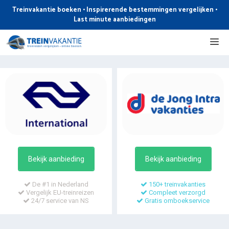
Ga
Treinvakantie boeken • Inspirerende bestemmingen vergelijken •
naar
Last minute aanbiedingen
de
Me
inhoud
Bekijk aanbieding
Bekijk aanbieding
De #1 in Nederland
150+ treinvakanties
Vergelijk EU-treinreizen
Compleet verzorgd
24/7 service van NS
Gratis omboekservice