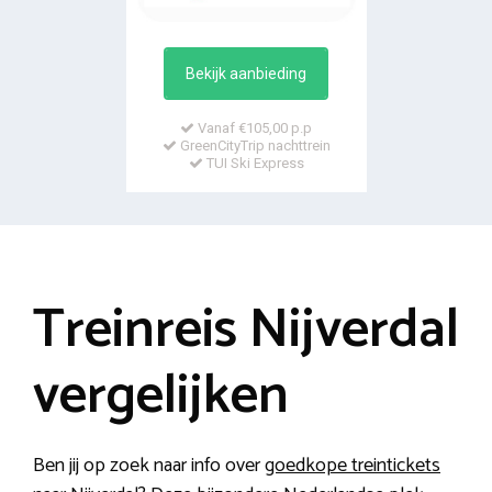
Bekijk aanbieding
Vanaf €105,00 p.p
GreenCityTrip nachttrein
TUI Ski Express
Treinreis Nijverdal
vergelijken
Ben jij op zoek naar info over
goedkope treintickets