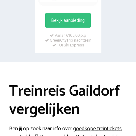
Bekijk aanbieding
Vanaf €105,00 p.p
GreenCityTrip nachttrein
TUI Ski Express
Treinreis Gaildorf
vergelijken
Ben jij op zoek naar info over
goedkope treintickets