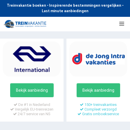
Ga
Treinvakantie boeken • Inspirerende bestemmingen vergelijken •
naar
Last minute aanbiedingen
de
Me
inhoud
Bekijk aanbieding
Bekijk aanbieding
De #1 in Nederland
150+ treinvakanties
Vergelijk EU-treinreizen
Compleet verzorgd
24/7 service van NS
Gratis omboekservice