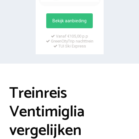
Bekijk aanbieding
Vanaf €105,00 p.p
GreenCityTrip nachttrein
TUI Ski Express
Treinreis
Ventimiglia
vergelijken