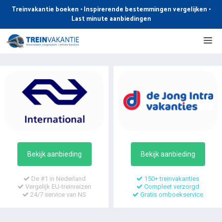
Ga
Treinvakantie boeken • Inspirerende bestemmingen vergelijken •
naar
Last minute aanbiedingen
de
Me
inhoud
Bekijk aanbieding
Bekijk aanbieding
De #1 in Nederland
150+ treinvakanties
Vergelijk EU-treinreizen
Compleet verzorgd
24/7 service van NS
Gratis omboekservice