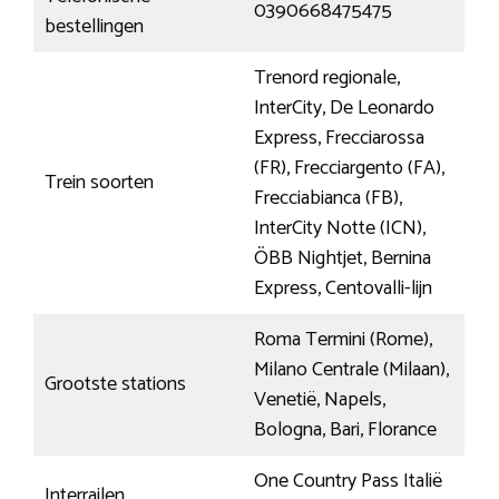
0390668475475
bestellingen
Trenord regionale,
InterCity, De Leonardo
Express, Frecciarossa
(FR), Frecciargento (FA),
Trein soorten
Frecciabianca (FB),
InterCity Notte (ICN),
ÖBB Nightjet, Bernina
Express, Centovalli-lijn
Roma Termini (Rome),
Milano Centrale (Milaan),
Grootste stations
Venetië, Napels,
Bologna, Bari, Florance
One Country Pass Italië
Interrailen