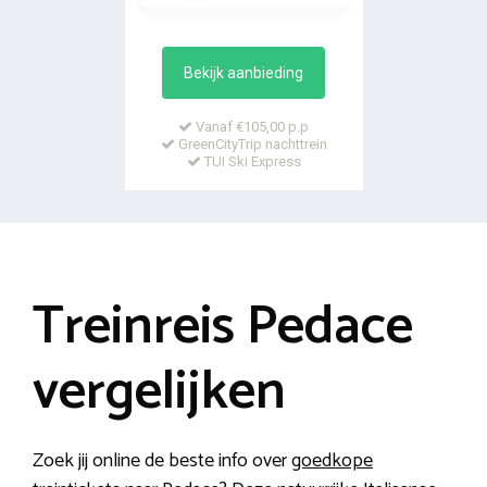
Bekijk aanbieding
Vanaf €105,00 p.p
GreenCityTrip nachttrein
TUI Ski Express
Treinreis Pedace
vergelijken
Zoek jij online de beste info over
goedkope