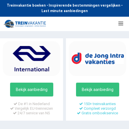
Ga
Treinvakantie boeken • Inspirerende bestemmingen vergelijken •
naar
Last minute aanbiedingen
de
Me
inhoud
Bekijk aanbieding
Bekijk aanbieding
De #1 in Nederland
150+ treinvakanties
Vergelijk EU-treinreizen
Compleet verzorgd
24/7 service van NS
Gratis omboekservice