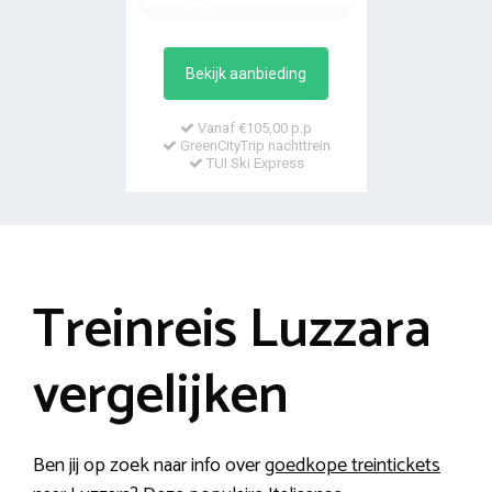
Bekijk aanbieding
Vanaf €105,00 p.p
GreenCityTrip nachttrein
TUI Ski Express
Treinreis Luzzara
vergelijken
Ben jij op zoek naar info over
goedkope treintickets