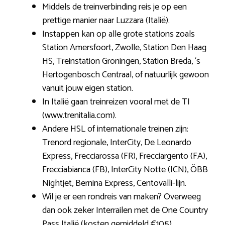
Middels de treinverbinding reis je op een
prettige manier naar Luzzara (Italië).
Instappen kan op alle grote stations zoals
Station Amersfoort, Zwolle, Station Den Haag
HS, Treinstation Groningen, Station Breda, ‘s
Hertogenbosch Centraal, of natuurlijk gewoon
vanuit jouw eigen station.
In Italië gaan treinreizen vooral met de TI
(www.trenitalia.com).
Andere HSL of internationale treinen zijn:
Trenord regionale, InterCity, De Leonardo
Express, Frecciarossa (FR), Frecciargento (FA),
Frecciabianca (FB), InterCity Notte (ICN), ÖBB
Nightjet, Bernina Express, Centovalli-lijn.
Wil je er een rondreis van maken? Overweeg
dan ook zeker Interrailen met de One Country
Pass Italië (kosten gemiddeld €105).