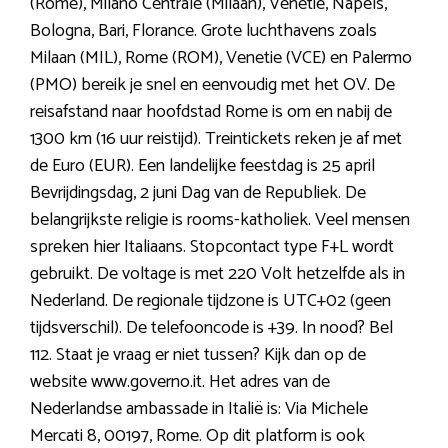
(Rome), Milano Centrale (Milaan), Venetië, Napels,
Bologna, Bari, Florance. Grote luchthavens zoals
Milaan (MIL), Rome (ROM), Venetie (VCE) en Palermo
(PMO) bereik je snel en eenvoudig met het OV. De
reisafstand naar hoofdstad Rome is om en nabij de
1300 km (16 uur reistijd). Treintickets reken je af met
de Euro (EUR). Een landelijke feestdag is 25 april
Bevrijdingsdag, 2 juni Dag van de Republiek. De
belangrijkste religie is rooms-katholiek. Veel mensen
spreken hier Italiaans. Stopcontact type F+L wordt
gebruikt. De voltage is met 220 Volt hetzelfde als in
Nederland. De regionale tijdzone is UTC+02 (geen
tijdsverschil). De telefooncode is +39. In nood? Bel
112. Staat je vraag er niet tussen? Kijk dan op de
website www.governo.it. Het adres van de
Nederlandse ambassade in Italië is: Via Michele
Mercati 8, 00197, Rome. Op dit platform is ook