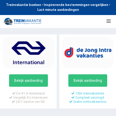
Ga
Treinvakantie boeken • Inspirerende bestemmingen vergelijken •
naar
Last minute aanbiedingen
de
Me
inhoud
Bekijk aanbieding
Bekijk aanbieding
De #1 in Nederland
150+ treinvakanties
Vergelijk EU-treinreizen
Compleet verzorgd
24/7 service van NS
Gratis omboekservice