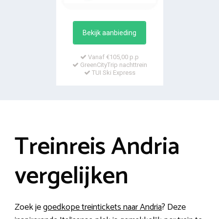
Bekijk aanbieding
Vanaf €105,00 p.p
GreenCityTrip nachttrein
TUI Ski Express
Treinreis Andria
vergelijken
Zoek je
goedkope treintickets naar Andria
? Deze