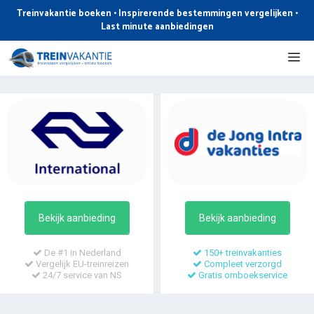
Ga
Treinvakantie boeken • Inspirerende bestemmingen vergelijken •
naar
Last minute aanbiedingen
de
Me
inhoud
Bekijk aanbieding
Bekijk aanbieding
De #1 in Nederland
150+ treinvakanties
Vergelijk EU-treinreizen
Compleet verzorgd
24/7 service van NS
Gratis omboekservice