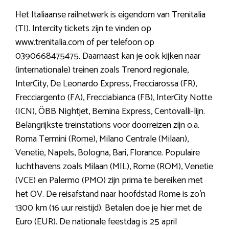
Het Italiaanse railnetwerk is eigendom van Trenitalia
(TI). Intercity tickets zijn te vinden op
www.trenitalia.com of per telefoon op
0390668475475. Daarnaast kan je ook kijken naar
(internationale) treinen zoals Trenord regionale,
InterCity, De Leonardo Express, Frecciarossa (FR),
Frecciargento (FA), Frecciabianca (FB), InterCity Notte
(ICN), ÖBB Nightjet, Bernina Express, Centovalli-lijn.
Belangrijkste treinstations voor doorreizen zijn o.a.
Roma Termini (Rome), Milano Centrale (Milaan),
Venetië, Napels, Bologna, Bari, Florance. Populaire
luchthavens zoals Milaan (MIL), Rome (ROM), Venetie
(VCE) en Palermo (PMO) zijn prima te bereiken met
het OV. De reisafstand naar hoofdstad Rome is zo’n
1300 km (16 uur reistijd). Betalen doe je hier met de
Euro (EUR). De nationale feestdag is 25 april