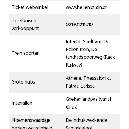
Ticket webwinkel
www.hellenictrain.gr
Telefonisch
021301211010
verkooppunt
InterCit, Sneltram, De
Pelion trein, De
Trein soorten
tandradspoorweg (Rack
Railway)
Athene, Thessaloniki,
Grote hubs
Patras, Larissa
Griekenlandpas (vanaf
Interrailen
€155)
Noemenswaardige
De indrukwekkende
bezienswaardigheid
Samariakloof