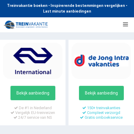
Ga
Treinvakantie boeken • Inspirerende bestemmingen vergelijken •
naar
Last minute aanbiedingen
de
Me
inhoud
Bekijk aanbieding
Bekijk aanbieding
De #1 in Nederland
150+ treinvakanties
Vergelijk EU-treinreizen
Compleet verzorgd
24/7 service van NS
Gratis omboekservice