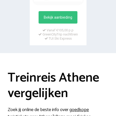
Bekijk aanbieding
Vanaf €105,00 p.p
GreenCityTrip nachttrein
TUI Ski Express
Treinreis Athene
vergelijken
Zoek jij online de beste info over
goedkope