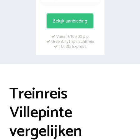
Bekijk aanbieding
Vanaf €105,00 p.p
GreenCityTrip nachttrein
TUI Ski Express
Treinreis
Villepinte
vergelijken