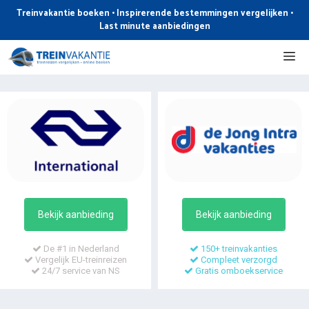
Ga
Treinvakantie boeken • Inspirerende bestemmingen vergelijken •
naar
Last minute aanbiedingen
de
Me
inhoud
Bekijk aanbieding
Bekijk aanbieding
De #1 in Nederland
150+ treinvakanties
Vergelijk EU-treinreizen
Compleet verzorgd
24/7 service van NS
Gratis omboekservice