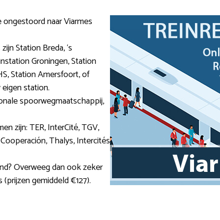
je ongestoord naar Viarmes
ijn Station Breda, ‘s
nstation Groningen, Station
S, Station Amersfoort, of
 eigen station.
ationale spoorwegmaatschappij,
en zijn: TER, InterCité, TGV,
Cooperación, Thalys, Intercités
 land? Overweeg dan ook zeker
s (prijzen gemiddeld €127).