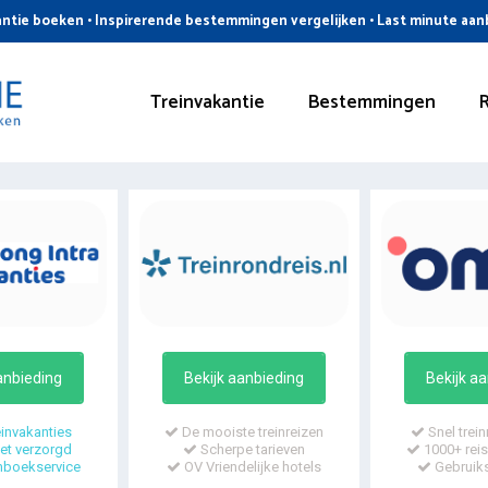
ntie boeken • Inspirerende bestemmingen vergelijken • Last minute aa
Treinvakantie
Bestemmingen
anbieding
Bekijk aanbieding
Bekijk a
invakanties
De mooiste treinreizen
Snel trein
t verzorgd
Scherpe tarieven
1000+ reis
mboekservice
OV Vriendelijke hotels
Gebruiks