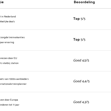
tie
Beoordeling
1 in Nederland
Top
: 5/5
ekkelijke deals
rzorgde treinvakanties
Top
: 5/5
 jaar ervaring
inreizen door EU
Goed
: 4,5/5
els vlakbij station
ickets van 1000+ aanbieders
Goed
: 4,4/5
ernationale treinplanner
izen door Europa
Goed
: 4,3/5
kinderen tot 11 jaar