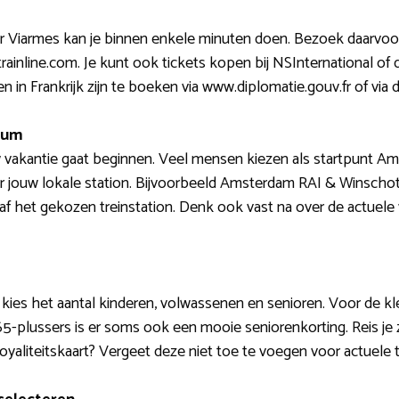
ar Viarmes kan je binnen enkele minuten doen. Bezoek daarvoor
rainline.com. Je kunt ook tickets kopen bij NSInternational o
ten in Frankrijk zijn te boeken via www.diplomatie.gouv.fr of v
atum
 vakantie gaat beginnen. Veel mensen kiezen als startpunt Ams
 jouw lokale station. Bijvoorbeeld Amsterdam RAI & Winschot
af het gekozen treinstation. Denk ook vast na over de actuele 
kies het aantal kinderen, volwassenen en senioren. Voor de kl
5-plussers is er soms ook een mooie seniorenkorting. Reis je za
loyaliteitskaart? Vergeet deze niet toe te voegen voor actuele t