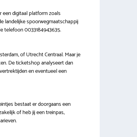
 een digitaal platform zoals
f de landelijke spoorwegmaatschappij
ia de telefoon 0033184943635.
terdam, of Utrecht Centraal. Maar je
en. De ticketshop analyseert dan
vertrektijden en eventueel een
eintjes bestaat er doorgaans een
kelijk of heb jij een treinpas,
arieven.