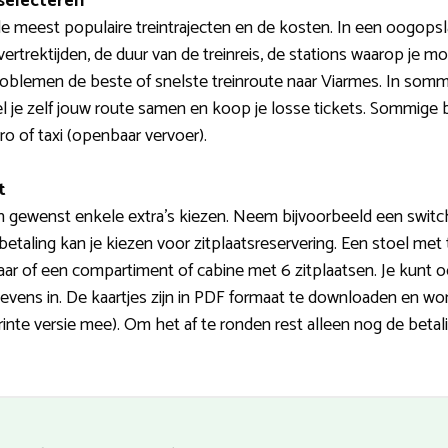
 selecteren
e meest populaire treintrajecten en de kosten. In een oogopsla
ertrektijden, de duur van de treinreis, de stations waarop je 
oblemen de beste of snelste treinroute naar Viarmes. In somm
stel je zelf jouw route samen en koop je losse tickets. Sommi
ro of taxi (openbaar vervoer).
t
ien gewenst enkele extra’s kiezen. Neem bijvoorbeeld een switc
betaling kan je kiezen voor zitplaatsreservering. Een stoel met 
aar of een compartiment of cabine met 6 zitplaatsen. Je kunt o
evens in. De kaartjes zijn in PDF formaat te downloaden en wo
te versie mee). Om het af te ronden rest alleen nog de betali