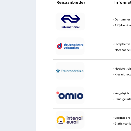
Reisaanbieder
Informa
• De nummer 
• Altijd aantr
• Compleet ve
• Meer dan 50
• Mooiste tre
• Kies uit hot
• Vergelijk t
• Handige int
• Goedkoop re
• Gratis voor 