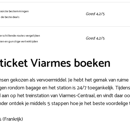
mooiste bestemmingen
Goed
: 4,2/5
n de beste deals
erschillende routes vergelijken
Goed
: 4,2/5
jzen en gunstige vertrektijden
ticket Viarmes boeken
nsen gekozen als vervoermiddel. Je hebt het gemak van ruime
ingen rondom bagage en het station is 24/7 toegankelijk. Tijdens 
taal aan op het treinstation van Viarmes-Centraal, en vindt daar
nder ontdek je middels 5 stappen hoe je het beste voordelige t
 (Frankrijk)