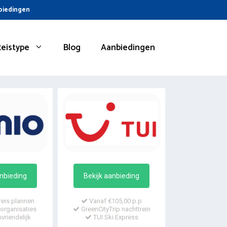
nbiedingen
Reistype
Blog
Aanbiedingen
anbieding
Bekijk aanbieding
reis plannen
Vanaf €105,00 p.p
organisaties
GreenCityTrip nachttrein
vriendelijk
TUI Ski Express