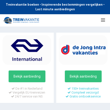
Ga
Treinvakantie boeken • Inspirerende bestemmingen vergelijken •
naar
Last minute aanbiedingen
de
Me
inhoud
Bekijk aanbieding
Bekijk aanbieding
De #1 in Nederland
150+ treinvakanties
Vergelijk EU-treinreizen
Compleet verzorgd
24/7 service van NS
Gratis omboekservice