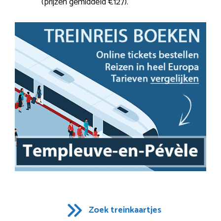
(prijzen gemiddeld €127).
Zoek treinkaartjes