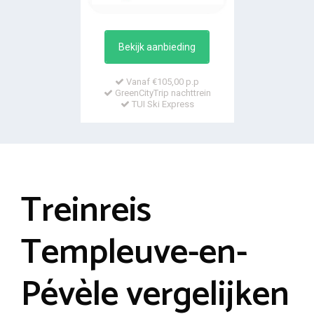
Bekijk aanbieding
Vanaf €105,00 p.p
GreenCityTrip nachttrein
TUI Ski Express
Treinreis
Templeuve-en-
Pévèle vergelijken