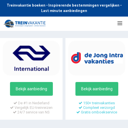
Ga
Treinvakantie boeken • Inspirerende bestemmingen vergelijken •
naar
Last minute aanbiedingen
de
Me
inhoud
Bekijk aanbieding
Bekijk aanbieding
De #1 in Nederland
150+ treinvakanties
Vergelijk EU-treinreizen
Compleet verzorgd
24/7 service van NS
Gratis omboekservice