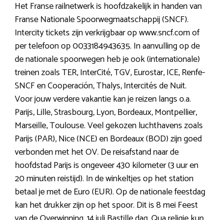
Het Franse railnetwerk is hoofdzakelijk in handen van
Franse Nationale Spoorwegmaatschappij (SNCF).
Intercity tickets zijn verkrijgbaar op www.sncf.com of
per telefoon op 0033184943635. In aanvulling op de
de nationale spoorwegen heb je ook (internationale)
treinen zoals TER, InterCité, TGV, Eurostar, ICE, Renfe-
SNCF en Cooperación, Thalys, Intercités de Nuit.
Voor jouw verdere vakantie kan je reizen langs o.a.
Parijs, Lille, Strasbourg, Lyon, Bordeaux, Montpellier,
Marseille, Toulouse. Veel gekozen luchthavens zoals
Parijs (PAR), Nice (NCE) en Bordeaux (BOD) zijn goed
verbonden met het OV. De reisafstand naar de
hoofdstad Parijs is ongeveer 430 kilometer (3 uur en
20 minuten reistijd). In de winkeltjes op het station
betaal je met de Euro (EUR). Op de nationale feestdag
kan het drukker zijn op het spoor. Dit is 8 mei Feest
van de Overwinning, 14 juli Bastille dag. Qua religie kun