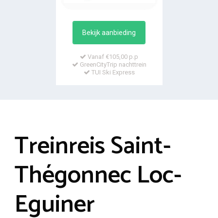
Bekijk aanbieding
Vanaf €105,00 p.p
GreenCityTrip nachttrein
TUI Ski Express
Treinreis Saint-
Thégonnec Loc-
Eguiner