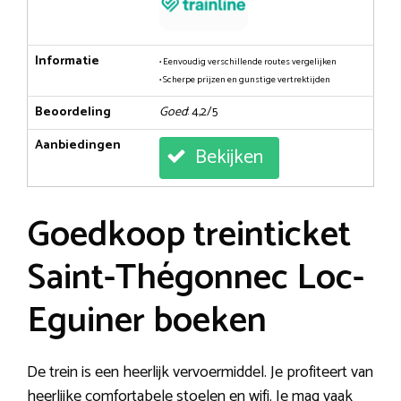
Informatie
• Eenvoudig verschillende routes vergelijken
• Scherpe prijzen en gunstige vertrektijden
Beoordeling
Goed
: 4,2/5
Aanbiedingen
Bekijken
Goedkoop treinticket
Saint-Thégonnec Loc-
Eguiner boeken
De trein is een heerlijk vervoermiddel. Je profiteert van
heerlijke comfortabele stoelen en wifi. Je mag vaak