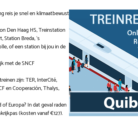
ng reis je snel en klimaatbewust
ion Den Haag HS, Treinstation
, Station Breda, ‘s
e, of een station bij jou in de
lijk met de SNCF
reinen zijn: TER, InterCité,
CF en Cooperación, Thalys,
d of Europa? In dat geval raden
krijkpas (kosten vanaf €127).