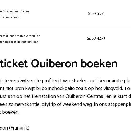
mooiste bestemmingen
Goed
: 4,2/5
n de beste deals
erschillende routes vergelijken
Goed
: 4,2/5
jzen en gunstige vertrektijden
ticket Quiberon boeken
je te verplaatsen. Je profiteert van stoelen met beenruimte pl
nt niet uren kwijt bij de incheckbalie zoals op het vliegveld. Terw
ust aan op het treinstation van Quiberon-Centraal, en je kunt do
en zomervakantie, citytrip of weekend weg. In ons stappenplan 
t boeken.
ron (Frankrijk)