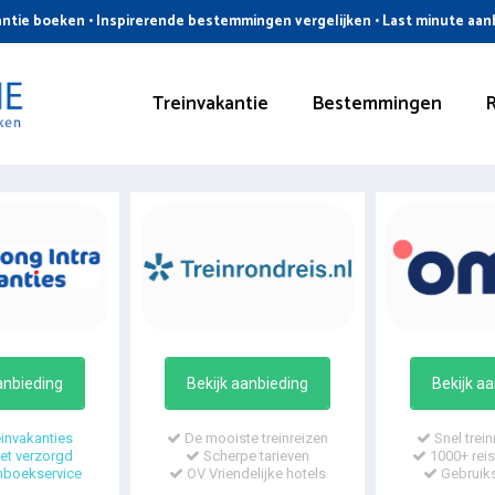
ntie boeken • Inspirerende bestemmingen vergelijken • Last minute aa
Treinvakantie
Bestemmingen
anbieding
Bekijk aanbieding
Bekijk a
invakanties
De mooiste treinreizen
Snel trein
t verzorgd
Scherpe tarieven
1000+ reis
mboekservice
OV Vriendelijke hotels
Gebruiks