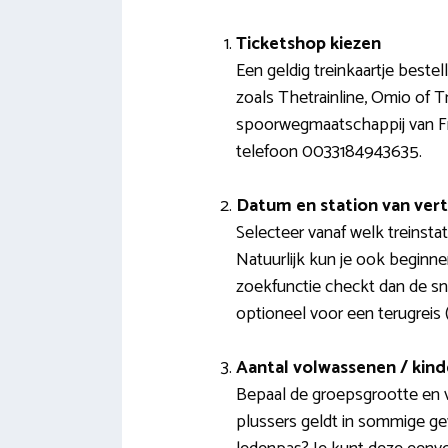
Ticketshop kiezen
Een geldig treinkaartje beste
zoals Thetrainline, Omio of T
spoorwegmaatschappij van Fran
telefoon 0033184943635.
Datum en station van vert
Selecteer vanaf welk treinst
Natuurlijk kun je ook beginne
zoekfunctie checkt dan de sn
optioneel voor een terugreis (
Aantal volwassenen / kin
Bepaal de groepsgrootte en vo
plussers geldt in sommige geva