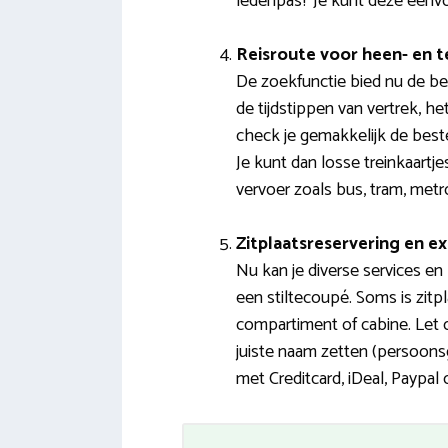
ledenpas? Je kunt deze eenv
Reisroute voor heen- en t
De zoekfunctie bied nu de bes
de tijdstippen van vertrek, h
check je gemakkelijk de best
Je kunt dan losse treinkaart
vervoer zoals bus, tram, metro
Zitplaatsreservering en ex
Nu kan je diverse services en
een stiltecoupé. Soms is zitpl
compartiment of cabine. Let o
juiste naam zetten (persoonsg
met Creditcard, iDeal, Paypal