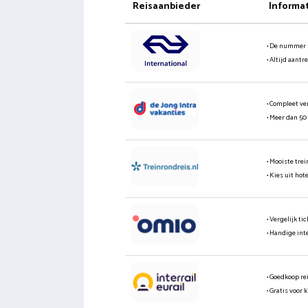
Reisaanbieder
Informa
• De nummer 
• Altijd aantr
• Compleet ve
• Meer dan 50
• Mooiste tre
• Kies uit hot
• Vergelijk t
• Handige int
• Goedkoop re
• Gratis voor 