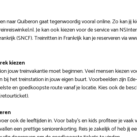
llen naar Quiberon gaat tegenwoordig vooral online. Zo kan jij 
reinreiswinkel.nl. Je kan ook kiezen voor de service van NSInte
krijk (SNCF). Treinritten in Frankrijk kan je reserveren via ww
rek kiezen
ation jouw treinvakantie moet beginnen. Veel mensen kiezen vo
n bij het treinstation in jouw eigen buurt. Voorbeelden zijn 
elste en goedkoopste route vanaf je locatie. Kies ook de besch
retourticket).
deren
er ook de leeftijden in. Voor baby’s en kids profiteer je vaak 
llen een prettige seniorenkorting. Reis je zakelijk of heb jij ee