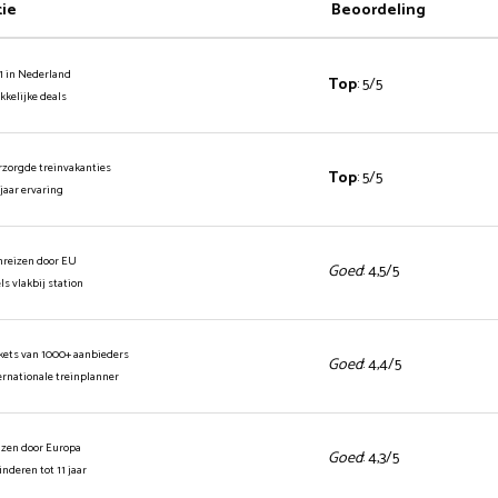
tie
Beoordeling
1 in Nederland
Top
: 5/5
ekkelijke deals
rzorgde treinvakanties
Top
: 5/5
 jaar ervaring
inreizen door EU
Goed
: 4,5/5
els vlakbij station
ickets van 1000+ aanbieders
Goed
: 4,4/5
ernationale treinplanner
izen door Europa
Goed
: 4,3/5
kinderen tot 11 jaar