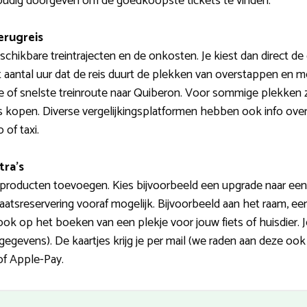
oudig doorgeven om de goedkoopste tickets te vinden.
erugreis
chikbare treintrajecten en de onkosten. Je kiest dan direct d
et aantal uur dat de reis duurt de plekken van overstappen en me
e of snelste treinroute naar Quiberon. Voor sommige plekken 
jes kopen. Diverse vergelijkingsplatformen hebben ook info ov
 of taxi.
tra’s
 producten toevoegen. Kies bijvoorbeeld een upgrade naar een 1
aatsreservering vooraf mogelijk. Bijvoorbeeld aan het raam, een 
ok op het boeken van een plekje voor jouw fiets of huisdier. 
egevens). De kaartjes krijg je per mail (we raden aan deze oo
 of Apple-Pay.