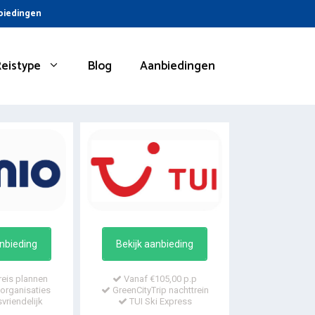
nbiedingen
Reistype
Blog
Aanbiedingen
anbieding
Bekijk aanbieding
reis plannen
Vanaf €105,00 p.p
organisaties
GreenCityTrip nachttrein
vriendelijk
TUI Ski Express