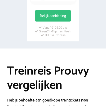
Bekijk aanbieding
Vanaf €105,00 p.p
GreenCityTrip nachttrein
TUI Ski Express
Treinreis Prouvy
vergelijken
Heb jij behoefte aan
goedkope treintickets naar