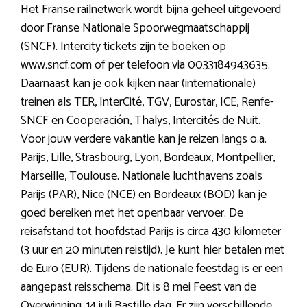
Het Franse railnetwerk wordt bijna geheel uitgevoerd
door Franse Nationale Spoorwegmaatschappij
(SNCF). Intercity tickets zijn te boeken op
www.sncf.com of per telefoon via 0033184943635.
Daarnaast kan je ook kijken naar (internationale)
treinen als TER, InterCité, TGV, Eurostar, ICE, Renfe-
SNCF en Cooperación, Thalys, Intercités de Nuit.
Voor jouw verdere vakantie kan je reizen langs o.a.
Parijs, Lille, Strasbourg, Lyon, Bordeaux, Montpellier,
Marseille, Toulouse. Nationale luchthavens zoals
Parijs (PAR), Nice (NCE) en Bordeaux (BOD) kan je
goed bereiken met het openbaar vervoer. De
reisafstand tot hoofdstad Parijs is circa 430 kilometer
(3 uur en 20 minuten reistijd). Je kunt hier betalen met
de Euro (EUR). Tijdens de nationale feestdag is er een
aangepast reisschema. Dit is 8 mei Feest van de
Overwinning, 14 juli Bastille dag. Er zijn verschillende