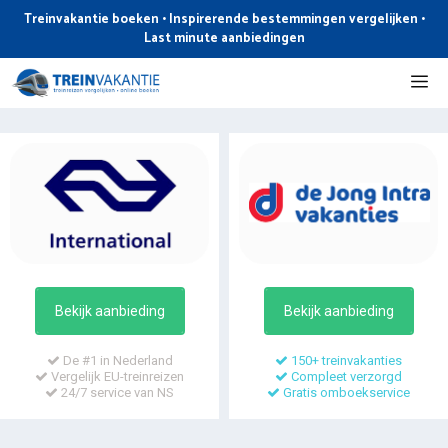
Ga
Treinvakantie boeken • Inspirerende bestemmingen vergelijken •
naar
Last minute aanbiedingen
de
Me
inhoud
Bekijk aanbieding
Bekijk aanbieding
De #1 in Nederland
150+ treinvakanties
Vergelijk EU-treinreizen
Compleet verzorgd
24/7 service van NS
Gratis omboekservice