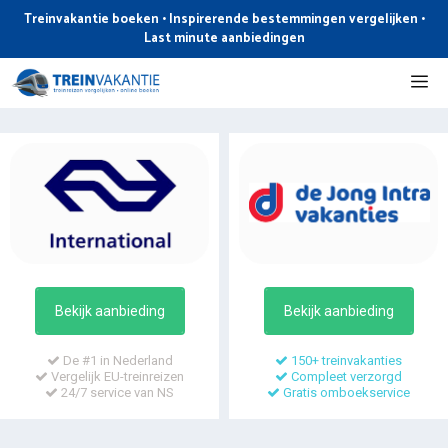
Ga
Treinvakantie boeken • Inspirerende bestemmingen vergelijken •
naar
Last minute aanbiedingen
de
Me
inhoud
Bekijk aanbieding
Bekijk aanbieding
De #1 in Nederland
150+ treinvakanties
Vergelijk EU-treinreizen
Compleet verzorgd
24/7 service van NS
Gratis omboekservice