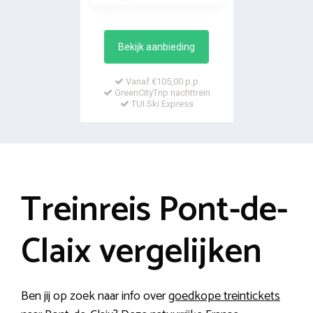
Bekijk aanbieding
Vanaf €105,00 p.p
GreenCityTrip nachttrein
TUI Ski Express
Treinreis Pont-de-
Claix vergelijken
Ben jij op zoek naar info over
goedkope treintickets