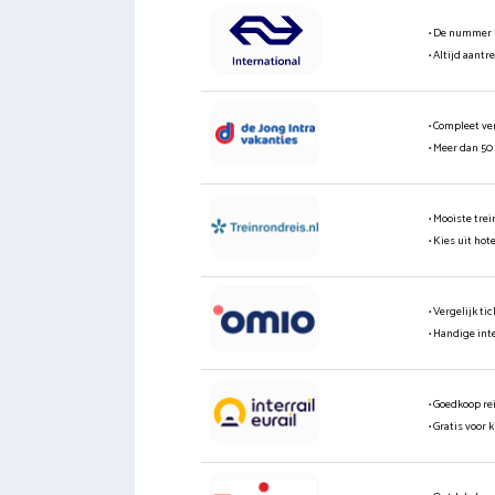
• De nummer 
• Altijd aantr
• Compleet ve
• Meer dan 50
• Mooiste tre
• Kies uit hot
• Vergelijk t
• Handige int
• Goedkoop re
• Gratis voor 