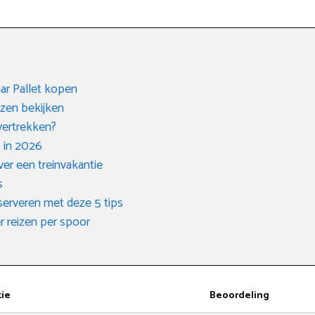
aar Pallet kopen
izen bekijken
vertrekken?
 in 2026
er een treinvakantie
s
serveren met deze 5 tips
r reizen per spoor
tie
Beoordeling