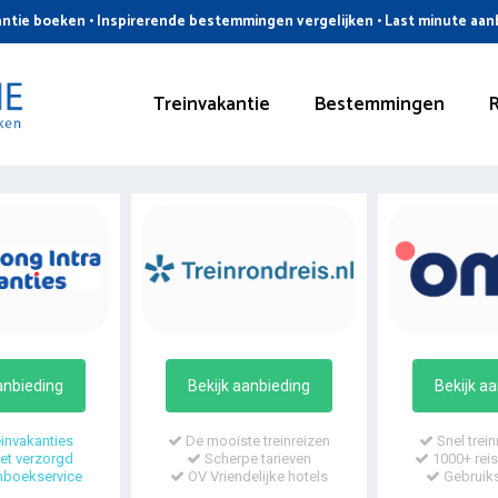
ntie boeken • Inspirerende bestemmingen vergelijken • Last minute aa
Treinvakantie
Bestemmingen
anbieding
Bekijk aanbieding
Bekijk a
invakanties
De mooiste treinreizen
Snel trein
t verzorgd
Scherpe tarieven
1000+ reis
mboekservice
OV Vriendelijke hotels
Gebruiks