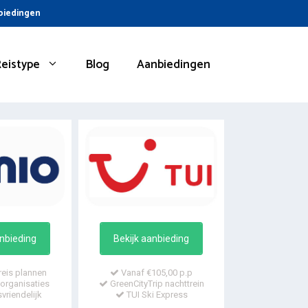
nbiedingen
Reistype
Blog
Aanbiedingen
anbieding
Bekijk aanbieding
reis plannen
Vanaf €105,00 p.p
organisaties
GreenCityTrip nachttrein
vriendelijk
TUI Ski Express