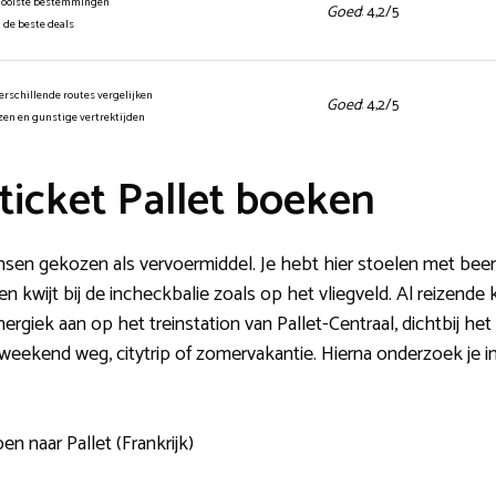
mooiste bestemmingen
Goed
: 4,2/5
n de beste deals
erschillende routes vergelijken
Goed
: 4,2/5
jzen en gunstige vertrektijden
ticket Pallet boeken
en gekozen als vervoermiddel. Je hebt hier stoelen met beenru
kwijt bij de incheckbalie zoals op het vliegveld. Al reizende ka
giek aan op het treinstation van Pallet-Centraal, dichtbij het
eekend weg, citytrip of zomervakantie. Hierna onderzoek je i
n naar Pallet (Frankrijk)