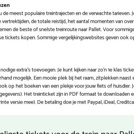
ezen
de meest populaire treintrajecten en de verwachte tarieven. J
 de vertrektijden, de totale reistijd, het aantal momenten van ov
lemen de beste of snelste treinroute naar Pallet. Voor sommig
se tickets kopen. Sommige vergelijkingswebsites geven ook opt
 nodige extra’s toevoegen. Je kunt kijken naar zo’n 1e klas ticke
orhand mogelijk. Een mooie plek bij het raam, zitplekken naast e
ok op het boeken van een plekje voor jouw fiets of huisdier. 
gegevens). Het treinticket zijn in PDF formaat te downloaden 
te versie mee). De betaling doe je met Paypal, iDeal, Creditca