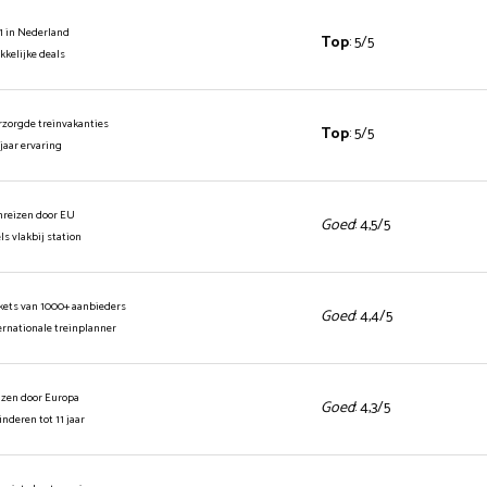
1 in Nederland
Top
: 5/5
ekkelijke deals
rzorgde treinvakanties
Top
: 5/5
 jaar ervaring
inreizen door EU
Goed
: 4,5/5
els vlakbij station
ickets van 1000+ aanbieders
Goed
: 4,4/5
ernationale treinplanner
izen door Europa
Goed
: 4,3/5
kinderen tot 11 jaar