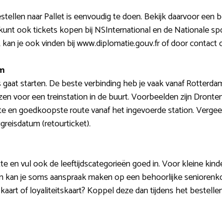
estellen naar Pallet is eenvoudig te doen. Bekijk daarvoor een b
 kunt ook tickets kopen bij NSInternational en de Nationale s
ijk kan je ook vinden bij www.diplomatie.gouv.fr of door conta
um
is gaat starten. De beste verbinding heb je vaak vanaf Rotterd
en voor een treinstation in de buurt. Voorbeelden zijn Dront
te en goedkoopste route vanaf het ingevoerde station. Verge
greisdatum (retourticket).
e en vul ook de leeftijdscategorieën goed in. Voor kleine kin
 kan je soms aanspraak maken op een behoorlijke seniorenkorti
skaart of loyaliteitskaart? Koppel deze dan tijdens het bestell