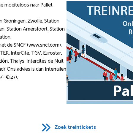
 je moeiteloos naar Pallet
on Groningen, Zwolle, Station
n, Station Amersfoort, Station
ation.
n met de SNCF (www.sncf.com).
 TER, InterCité, TGV, Eurostar,
n, Thalys, Intercités de Nuit.
nd? Ons advies is dan Interrailen
/- €127).
Zoek treintickets