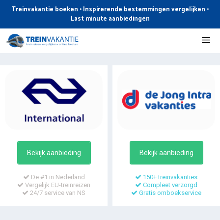
Ga
Treinvakantie boeken • Inspirerende bestemmingen vergelijken •
naar
Last minute aanbiedingen
de
Me
inhoud
Bekijk aanbieding
Bekijk aanbieding
De #1 in Nederland
150+ treinvakanties
Vergelijk EU-treinreizen
Compleet verzorgd
24/7 service van NS
Gratis omboekservice