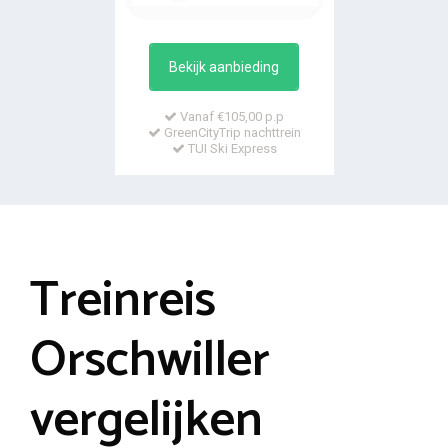
Bekijk aanbieding
Vanaf €105,00 p.p
GreenCityTrip nachttrein
TUI Ski Express
Treinreis
Orschwiller
vergelijken