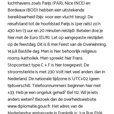
luchthavens zoals Parijs (PAR), Nice (NCE) en
Bordeaux (BOD) hebben een uitstekende
bereikbaarheid (bijv. voor een vlucht terug). De
reisafstand tot de hoofdstad Parijs is (per rails) zo’n
430 km (3 uur en 20 minuten reistijd). Betalen doe je
hier met de Euro (EUR). Let op aangepaste reistijden
op de feestdag. Dit is 8 mei Feest van de Overwinning,
14 juli Bastille dag. Men is hier behoorlijk religieus:
rooms-katholiek. Men spreekt hier Frans.
Stopcontact type C + F is hier toegepast. De
stroomsterkte is met 230 Volt niet veel anders dan in
Nederland. De nationale tijdzone is UTC+02 (geen
tijdsverschil). Telefoonnummers beginnen hier met
+33. Heb je een ongeluk gehad? Bel 112. Wil je iets
anders weten? Bezoek dan de overheidswebsite
www.diplomatie.gouv.fr. Het adres van de
Nederlandse ambassade in Frankrijk is: 7-9 Rue Eblé,