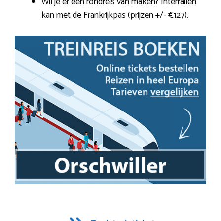
Wil je er een rondreis van maken? Interrailen
kan met de Frankrijkpas (prijzen +/- €127).