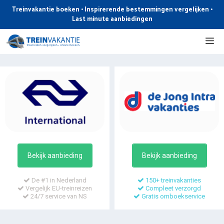
Ga
Treinvakantie boeken • Inspirerende bestemmingen vergelijken •
naar
Last minute aanbiedingen
de
Me
inhoud
Bekijk aanbieding
Bekijk aanbieding
De #1 in Nederland
150+ treinvakanties
Vergelijk EU-treinreizen
Compleet verzorgd
24/7 service van NS
Gratis omboekservice