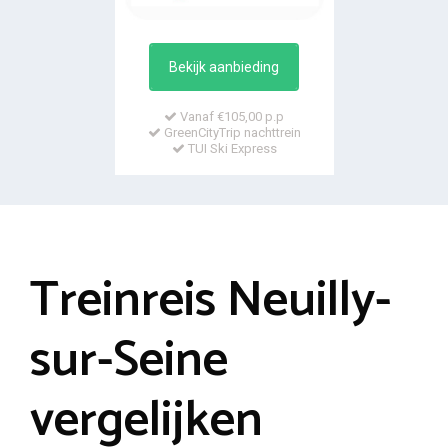
Bekijk aanbieding
Vanaf €105,00 p.p
GreenCityTrip nachttrein
TUI Ski Express
Treinreis Neuilly-
sur-Seine
vergelijken