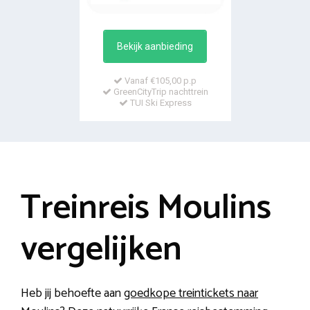
Bekijk aanbieding
Vanaf €105,00 p.p
GreenCityTrip nachttrein
TUI Ski Express
Treinreis Moulins
vergelijken
Heb jij behoefte aan
goedkope treintickets naar