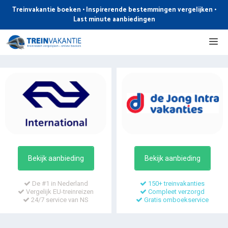
Ga
Treinvakantie boeken • Inspirerende bestemmingen vergelijken •
naar
Last minute aanbiedingen
de
Me
inhoud
Bekijk aanbieding
Bekijk aanbieding
De #1 in Nederland
150+ treinvakanties
Vergelijk EU-treinreizen
Compleet verzorgd
24/7 service van NS
Gratis omboekservice