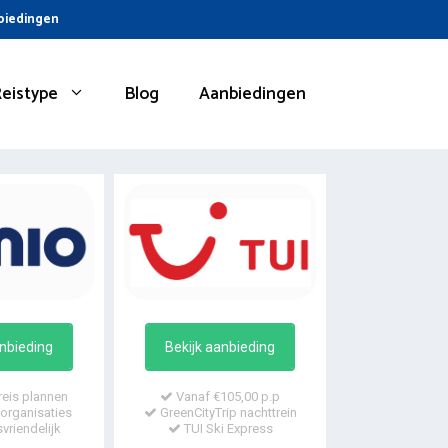
nbiedingen
Reistype
Blog
Aanbiedingen
anbieding
Bekijk aanbieding
reis plannen
Vanaf €105,00 p.p
organisaties
GreenCityTrip nachttrein
vriendelijk
TUI Ski Express