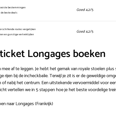
mooiste bestemmingen
Goed
: 4,2/5
n de beste deals
erschillende routes vergelijken
Goed
: 4,2/5
jzen en gunstige vertrektijden
ticket Longages boeken
n mee af te leggen. Je hebt het gemak van royale stoelen plus 
ijen bij de incheckbalie. Terwijl je zit is er de geweldige omge
in of nabij het centrum. Een uitstekende vervoermiddel voor ee
cht vertellen we in 5 stappen hoe je het beste voordelige trein
en naar Longages (Frankrijk)