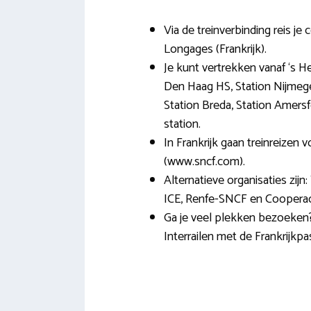
Via de treinverbinding reis je
Longages (Frankrijk).
Je kunt vertrekken vanaf ‘s H
Den Haag HS, Station Nijmege
Station Breda, Station Amersf
station.
In Frankrijk gaan treinreizen
(www.sncf.com).
Alternatieve organisaties zijn:
ICE, Renfe-SNCF en Cooperació
Ga je veel plekken bezoeke
Interrailen met de Frankrijkpas