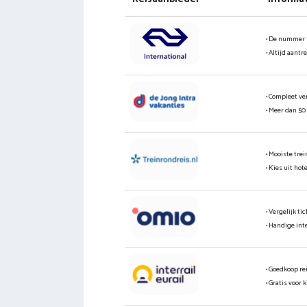
• De nummer 
• Altijd aantr
• Compleet ve
• Meer dan 50
• Mooiste tre
• Kies uit hot
• Vergelijk t
• Handige int
• Goedkoop re
• Gratis voor 