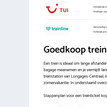
• Ontdek de 
• Profiteer va
• Eenvoudig v
• Scherpe pri
Goedkoop trein
Een trein is ideaal om lange afstande
bagage meenemen en je vermijdt lange r
treinstation van Longages-Centraal, 
zomervakantie. In onderstaand overzi
Stappenplan voor een treinticket kop