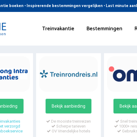
ntie boeken • Inspirerende bestemmingen vergelijken • Last minute aa
Treinvakantie
Bestemmingen
anbieding
Bekijk aanbieding
Bekijk a
invakanties
De mooiste treinreizen
Snel trein
t verzorgd
Scherpe tarieven
1000+ reis
mboekservice
OV Vriendelijke hotels
Gebruiks