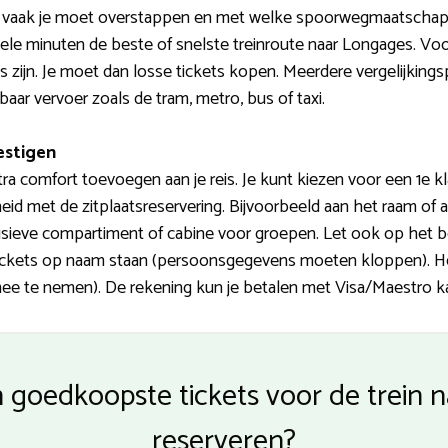
hoe vaak je moet overstappen en met welke spoorwegmaatschappi
kele minuten de beste of snelste treinroute naar Longages. V
 zijn. Je moet dan losse tickets kopen. Meerdere vergelijking
ar vervoer zoals de tram, metro, bus of taxi.
estigen
tra comfort toevoegen aan je reis. Je kunt kiezen voor een 1e k
rheid met de zitplaatsreservering. Bijvoorbeeld aan het raam of
usieve compartiment of cabine voor groepen. Let ook op het b
ickets op naam staan (persoonsgegevens moeten kloppen). Het t
ee te nemen). De rekening kun je betalen met Visa/Maestro kaa
n goedkoopste tickets voor de trein 
reserveren?