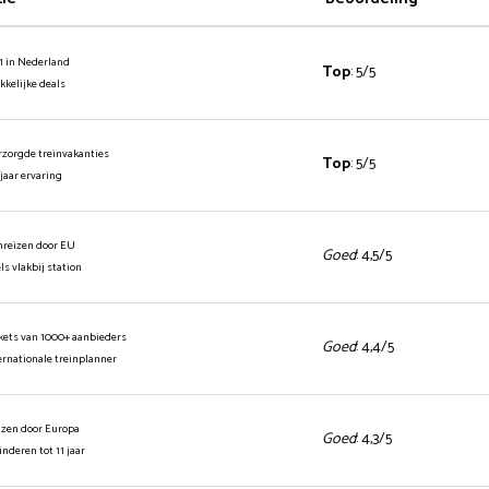
1 in Nederland
Top
: 5/5
ekkelijke deals
rzorgde treinvakanties
Top
: 5/5
 jaar ervaring
inreizen door EU
Goed
: 4,5/5
els vlakbij station
ickets van 1000+ aanbieders
Goed
: 4,4/5
ernationale treinplanner
izen door Europa
Goed
: 4,3/5
kinderen tot 11 jaar