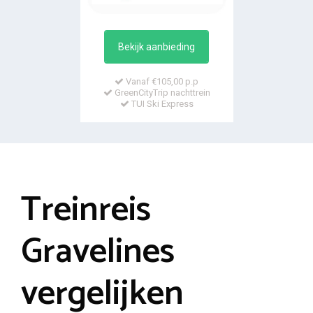
Bekijk aanbieding
Vanaf €105,00 p.p
GreenCityTrip nachttrein
TUI Ski Express
Treinreis
Gravelines
vergelijken