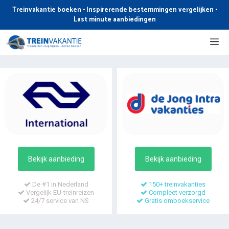
Ga
Treinvakantie boeken • Inspirerende bestemmingen vergelijken •
naar
Last minute aanbiedingen
de
Me
inhoud
Bekijk aanbieding
Bekijk aanbieding
De #1 in Nederland
150+ treinvakanties
Vergelijk EU-treinreizen
Compleet verzorgd
24/7 service van NS
Gratis omboekservice