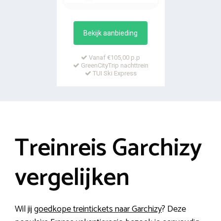
Bekijk aanbieding
Vanaf €105,00 p.p
GreenCityTrip nachttrein
TUI Ski Express
Treinreis Garchizy
vergelijken
Wil jij
goedkope treintickets naar Garchizy
? Deze