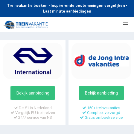
Ga
Treinvakantie boeken • Inspirerende bestemmingen vergelijken •
naar
Last minute aanbiedingen
de
Me
inhoud
Bekijk aanbieding
Bekijk aanbieding
De #1 in Nederland
150+ treinvakanties
Vergelijk EU-treinreizen
Compleet verzorgd
24/7 service van NS
Gratis omboekservice