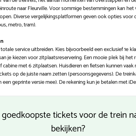
 van de treinreis, het aantal momenten van overstappen en d
reinroute naar Fleurville. Voor sommige bestemmingen kan het 
 kopen. Diverse vergelijkingsplatformen geven ook opties voor 
us, metro, tram).
en
 totale service uitbreiden. Kies bijvoorbeeld een exclusief 1e k
kan je kiezen voor zitplaatsreservering. Een mooie plek bij het
f cabine met 6 zitplaatsen. Huisdieren en fietsen kunnen vaa
tickets op de juiste naam zetten (persoonsgegevens). De treinkaa
n geprinte versie mee). De rekening kun je betalen met iDeal
goedkoopste tickets voor de trein na
bekijken?