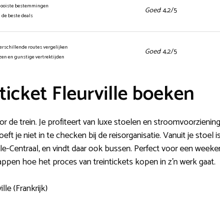
mooiste bestemmingen
Goed
: 4,2/5
n de beste deals
erschillende routes vergelijken
Goed
: 4,2/5
jzen en gunstige vertrektijden
icket Fleurville boeken
 de trein. Je profiteert van luxe stoelen en stroomvoorziening
ft je niet in te checken bij de reisorganisatie. Vanuit je stoel
ville-Centraal, en vindt daar ook bussen. Perfect voor een weeke
ppen hoe het proces van treintickets kopen in z’n werk gaat.
lle (Frankrijk)