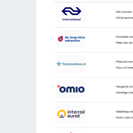
• De nummer 
• Altijd aantr
• Compleet ve
• Meer dan 50
• Mooiste tre
• Kies uit hot
• Vergelijk t
• Handige int
• Goedkoop re
• Gratis voor 