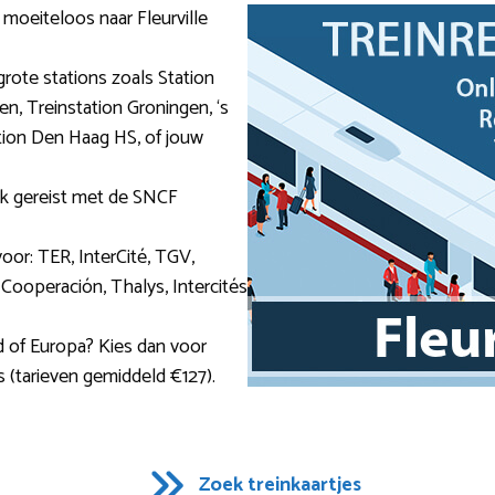
e moeiteloos naar Fleurville
grote stations zoals Station
en, Treinstation Groningen, ‘s
tion Den Haag HS, of jouw
ijk gereist met de SNCF
oor: TER, InterCité, TGV,
Cooperación, Thalys, Intercités
d of Europa? Kies dan voor
s (tarieven gemiddeld €127).
Zoek treinkaartjes