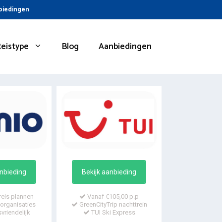
nbiedingen
Reistype
Blog
Aanbiedingen
anbieding
Bekijk aanbieding
reis plannen
Vanaf €105,00 p.p
organisaties
GreenCityTrip nachttrein
vriendelijk
TUI Ski Express