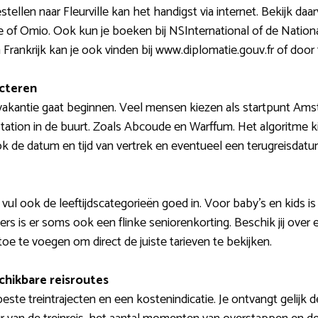
tellen naar Fleurville kan het handigst via internet. Bekijk d
line of Omio. Ook kun je boeken bij NSInternational of de Nati
in Frankrijk kan je ook vinden bij www.diplomatie.gouv.fr of do
ecteren
vakantie gaat beginnen. Veel mensen kiezen als startpunt Amst
station in de buurt. Zoals Abcoude en Warffum. Het algoritme ki
k de datum en tijd van vertrek en eventueel een terugreisdatum
 vul ook de leeftijdscategorieën goed in. Voor baby’s en kids is
rs is er soms ook een flinke seniorenkorting. Beschik jij over e
oe te voegen om direct de juiste tarieven te bekijken.
chikbare reisroutes
ste treintrajecten en een kostenindicatie. Je ontvangt gelijk 