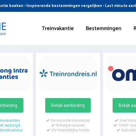
ntie boeken • Inspirerende bestemmingen vergelijken • Last minute aa
Treinvakantie
Bestemmingen
anbieding
Bekijk aanbieding
Bekijk a
invakanties
De mooiste treinreizen
Snel trein
t verzorgd
Scherpe tarieven
1000+ reis
mboekservice
OV Vriendelijke hotels
Gebruiks