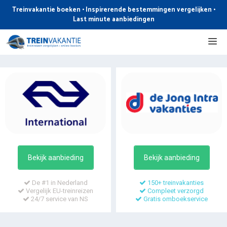
Ga
Treinvakantie boeken • Inspirerende bestemmingen vergelijken •
naar
Last minute aanbiedingen
de
Me
inhoud
Bekijk aanbieding
Bekijk aanbieding
De #1 in Nederland
150+ treinvakanties
Vergelijk EU-treinreizen
Compleet verzorgd
24/7 service van NS
Gratis omboekservice