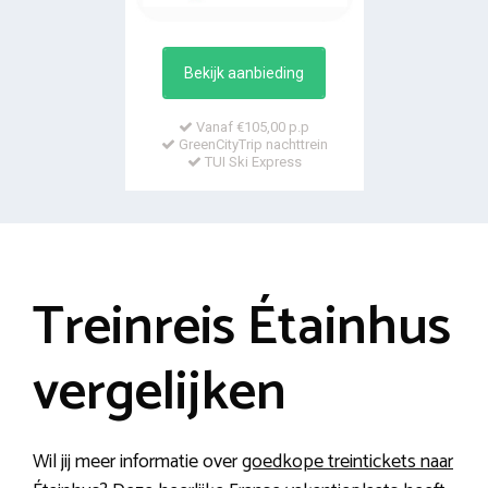
Bekijk aanbieding
Vanaf €105,00 p.p
GreenCityTrip nachttrein
TUI Ski Express
Treinreis Étainhus
vergelijken
Wil jij meer informatie over
goedkope treintickets naar