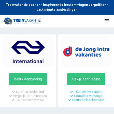
Ga
Treinvakantie boeken • Inspirerende bestemmingen vergelijken •
naar
Last minute aanbiedingen
de
Me
inhoud
Bekijk aanbieding
Bekijk aanbieding
De #1 in Nederland
150+ treinvakanties
Vergelijk EU-treinreizen
Compleet verzorgd
24/7 service van NS
Gratis omboekservice