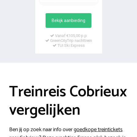
Bekijk aanbieding
Vanaf €105,00 p.p
GreenCityTrip nachttrein
TUI Ski Express
Treinreis Cobrieux
vergelijken
Ben jij op zoek naar info over
goedkope treintickets