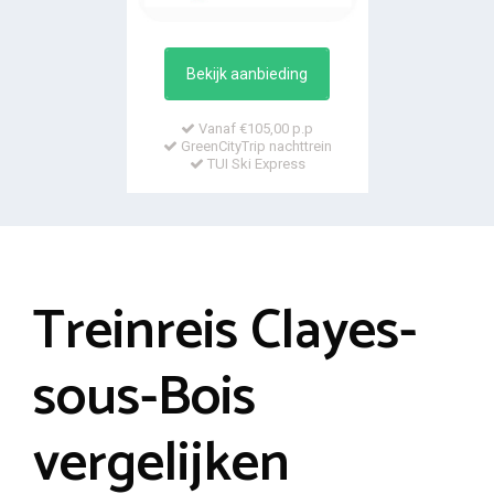
Bekijk aanbieding
Vanaf €105,00 p.p
GreenCityTrip nachttrein
TUI Ski Express
Treinreis Clayes-
sous-Bois
vergelijken