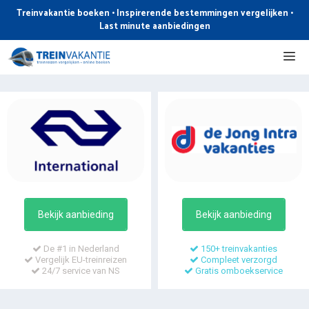
Ga
Treinvakantie boeken • Inspirerende bestemmingen vergelijken •
naar
Last minute aanbiedingen
de
Me
inhoud
Bekijk aanbieding
Bekijk aanbieding
De #1 in Nederland
150+ treinvakanties
Vergelijk EU-treinreizen
Compleet verzorgd
24/7 service van NS
Gratis omboekservice