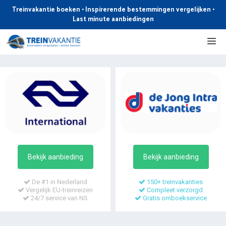
Ga
Treinvakantie boeken • Inspirerende bestemmingen vergelijken •
naar
Last minute aanbiedingen
de
Me
inhoud
Bekijk aanbieding
Bekijk aanbieding
De #1 in Nederland
150+ treinvakanties
Vergelijk EU-treinreizen
Compleet verzorgd
24/7 service van NS
Gratis omboekservice