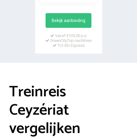
Bekijk aanbieding
Vanaf €105,00 p.p
GreenCityTrip nachttrein
TUI Ski Express
Treinreis
Ceyzériat
vergelijken