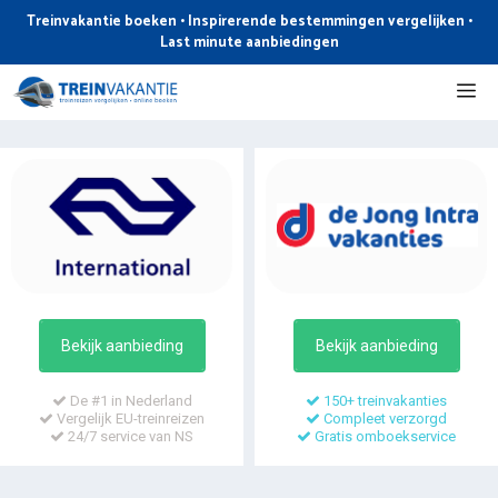
Ga
Treinvakantie boeken • Inspirerende bestemmingen vergelijken •
naar
Last minute aanbiedingen
de
Me
inhoud
Bekijk aanbieding
Bekijk aanbieding
De #1 in Nederland
150+ treinvakanties
Vergelijk EU-treinreizen
Compleet verzorgd
24/7 service van NS
Gratis omboekservice