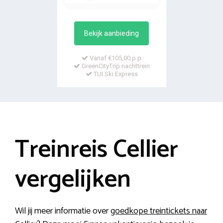
Bekijk aanbieding
Vanaf €105,00 p.p
GreenCityTrip nachttrein
TUI Ski Express
Treinreis Cellier
vergelijken
Wil jij meer informatie over
goedkope treintickets naar