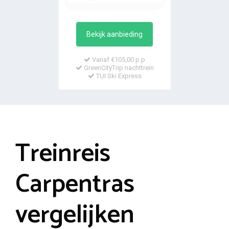
Bekijk aanbieding
Vanaf €105,00 p.p
GreenCityTrip nachttrein
TUI Ski Express
Treinreis
Carpentras
vergelijken