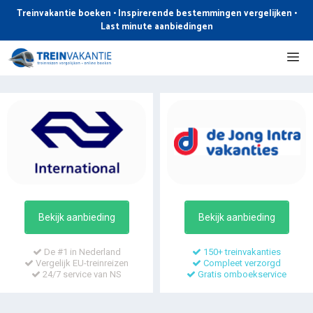
Ga
Treinvakantie boeken • Inspirerende bestemmingen vergelijken •
naar
Last minute aanbiedingen
de
Me
inhoud
Bekijk aanbieding
Bekijk aanbieding
De #1 in Nederland
150+ treinvakanties
Vergelijk EU-treinreizen
Compleet verzorgd
24/7 service van NS
Gratis omboekservice