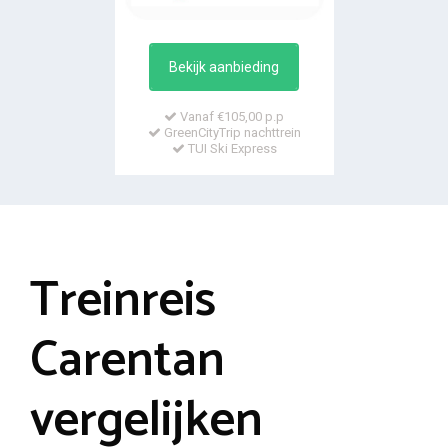
Bekijk aanbieding
Vanaf €105,00 p.p
GreenCityTrip nachttrein
TUI Ski Express
Treinreis
Carentan
vergelijken