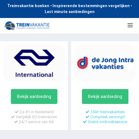
Ga
Treinvakantie boeken • Inspirerende bestemmingen vergelijken •
naar
Last minute aanbiedingen
de
Me
inhoud
Bekijk aanbieding
Bekijk aanbieding
De #1 in Nederland
150+ treinvakanties
Vergelijk EU-treinreizen
Compleet verzorgd
24/7 service van NS
Gratis omboekservice