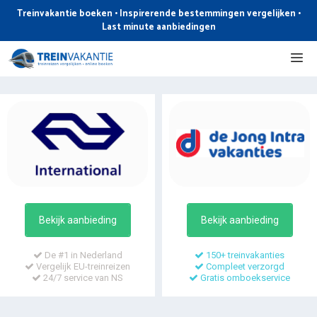
Ga
Treinvakantie boeken • Inspirerende bestemmingen vergelijken •
naar
Last minute aanbiedingen
de
Me
inhoud
Bekijk aanbieding
Bekijk aanbieding
De #1 in Nederland
150+ treinvakanties
Vergelijk EU-treinreizen
Compleet verzorgd
24/7 service van NS
Gratis omboekservice