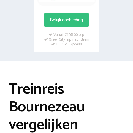
Bekijk aanbieding
Vanaf €105,00 p.p
GreenCityTrip nachttrein
TUI Ski Express
Treinreis
Bournezeau
vergelijken