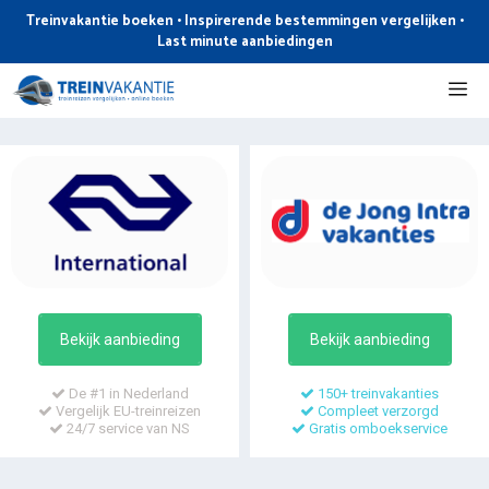
Ga
Treinvakantie boeken • Inspirerende bestemmingen vergelijken •
naar
Last minute aanbiedingen
de
Me
inhoud
Bekijk aanbieding
Bekijk aanbieding
De #1 in Nederland
150+ treinvakanties
Vergelijk EU-treinreizen
Compleet verzorgd
24/7 service van NS
Gratis omboekservice