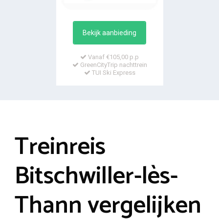
Bekijk aanbieding
Vanaf €105,00 p.p
GreenCityTrip nachttrein
TUI Ski Express
Treinreis
Bitschwiller-lès-
Thann vergelijken